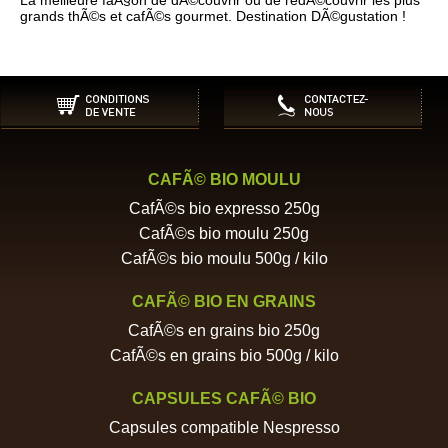
La meilleure faÃ§on de dÃ©couvrir ou de redÃ©couvrir les plus
grands thÃ©s et cafÃ©s gourmet. Destination DÃ©gustation !
CAFÃ© BIO MOULU
CafÃ©s bio expresso 250g
CafÃ©s bio moulu 250g
CafÃ©s bio moulu 500g / kilo
CAFÃ© BIO EN GRAINS
CafÃ©s en grains bio 250g
CafÃ©s en grains bio 500g / kilo
CAPSULES CAFÃ© BIO
Capsules compatible Nespresso