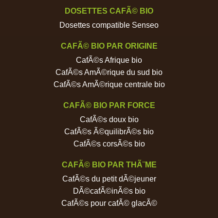
DOSETTES CAFÃ© BIO
Dosettes compatible Senseo
CAFÃ© BIO PAR ORIGINE
CafÃ©s Afrique bio
CafÃ©s AmÃ©rique du sud bio
CafÃ©s AmÃ©rique centrale bio
CAFÃ© BIO PAR FORCE
CafÃ©s doux bio
CafÃ©s Ã©quilibrÃ©s bio
CafÃ©s corsÃ©s bio
CAFÃ© BIO PAR THÃ¨ME
CafÃ©s du petit dÃ©jeuner
DÃ©cafÃ©inÃ©s bio
CafÃ©s pour cafÃ© glacÃ©