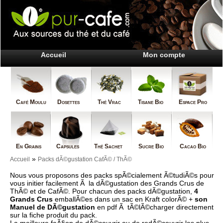
Accueil
Mon compte
Café Moulu
Dosettes
Thé Vrac
Tisane Bio
Espace Pro
En Grains
Capsules
Thé Sachet
Sucre Bio
Cacao Bio
»
Accueil
Packs dÃ©gustation CafÃ© / ThÃ©
Nous vous proposons des packs spÃ©cialement Ã©tudiÃ©s pour
vous initier facilement Ã la dÃ©gustation des Grands Crus de
ThÃ© et de CafÃ©. Pour chacun des packs dÃ©gustation,
4
Grands Crus
emballÃ©es dans un sac en Kraft colorÃ© +
son
Manuel de DÃ©gustation
en pdf Ã tÃ©lÃ©charger directement
sur la fiche produit du pack.