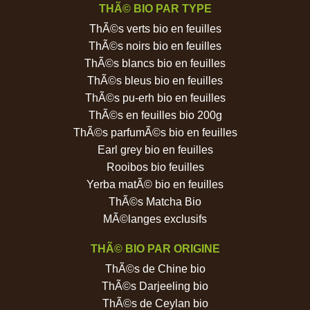
THÃ© BIO PAR TYPE
ThÃ©s verts bio en feuilles
ThÃ©s noirs bio en feuilles
ThÃ©s blancs bio en feuilles
ThÃ©s bleus bio en feuilles
ThÃ©s pu-erh bio en feuilles
ThÃ©s en feuilles bio 200g
ThÃ©s parfumÃ©s bio en feuilles
Earl grey bio en feuilles
Rooibos bio feuilles
Yerba matÃ© bio en feuilles
ThÃ©s Matcha Bio
MÃ©langes exclusifs
THÃ© BIO PAR ORIGINE
ThÃ©s de Chine bio
ThÃ©s Darjeeling bio
ThÃ©s de Ceylan bio