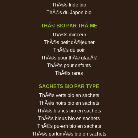
ThÃ©s Inde bio
ThÃ©s du Japon bio
THÃ© BIO PAR THÃ¨ME
ThÃ©s minceur
ThÃ©s petit dÃ©jeuner
ThÃ©s du soir
ThÃ©s pour thÃ© glacÃ©
ThÃ©s pour enfants
ThÃ©s rares
SACHETS BIO PAR TYPE
ThÃ©s verts bio en sachets
ThÃ©s noirs bio en sachets
ThÃ©s blancs bio en sachets
ThÃ©s bleus bio en sachets
ThÃ©s pu-erh bio en sachets
ThÃ©s parfumÃ©s bio en sachets