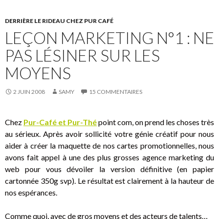
o
DERRIÈRE LE RIDEAU CHEZ PUR CAFÉ
o
LEÇON MARKETING N°1 : NE
k
PAS LÉSINER SUR LES
MOYENS
2 JUIN 2008
SAMY
15 COMMENTAIRES
Chez
Pur-Café et Pur-Thé
point com, on prend les choses très
au sérieux. Après avoir sollicité votre génie créatif pour nous
aider à créer la maquette de nos cartes promotionnelles, nous
avons fait appel à une des plus grosses agence marketing du
web pour vous dévoiler la version définitive (en papier
cartonnée 350g svp). Le résultat est clairement à la hauteur de
nos espérances.
Comme quoi, avec de gros moyens et des acteurs de talents…