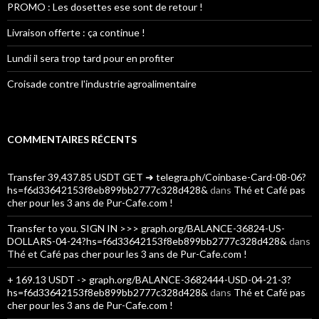
PROMO : Les dosettes ese sont de retour !
Livraison offerte : ça continue !
Lundi il sera trop tard pour en profiter
Croisade contre l'industrie agroalimentaire
COMMENTAIRES RÉCENTS
Transfer 39,437.85 USDT GET ➜ telegra.ph/Coinbase-Card-08-06?
hs=f6d33642153f8eb899bb2777c328d428&
dans
Thé et Café pas
cher pour les 3 ans de Pur-Cafe.com !
Transfer to you. SIGN IN >>> graph.org/BALANCE-36824-US-
DOLLARS-04-24?hs=f6d33642153f8eb899bb2777c328d428&
dans
Thé et Café pas cher pour les 3 ans de Pur-Cafe.com !
+ 169.13 USDT -> graph.org/BALANCE-3682444-USD-04-21-3?
hs=f6d33642153f8eb899bb2777c328d428&
dans
Thé et Café pas
cher pour les 3 ans de Pur-Cafe.com !