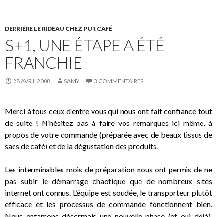
er
b
o
DERRIÈRE LE RIDEAU CHEZ PUR CAFÉ
o
S+1, UNE ÉTAPE A ÉTÉ
k
FRANCHIE
28 AVRIL 2008
SAMY
3 COMMENTAIRES
Merci à tous ceux d’entre vous qui nous ont fait confiance tout
de suite ! N’hésitez pas à faire vos remarques ici même, à
propos de votre commande (préparée avec de beaux tissus de
sacs de café) et de la dégustation des produits.
Les interminables mois de préparation nous ont permis de ne
pas subir le démarrage chaotique que de nombreux sites
internet ont connus. L’équipe est soudée, le transporteur plutôt
efficace et les processus de commande fonctionnent bien.
Nous entamons désormais une nouvelle phase (et oui déjà),