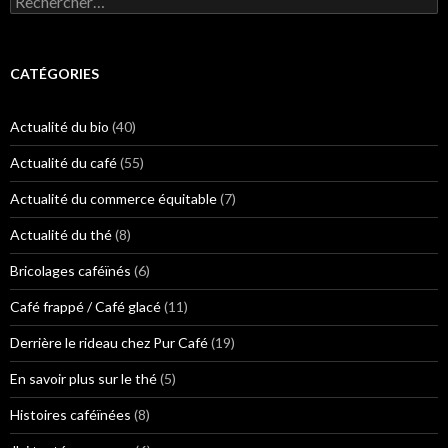
e
c
h
e
CATÉGORIES
r
c
h
Actualité du bio
(40)
e
r
Actualité du café
(55)
:
Actualité du commerce équitable
(7)
Actualité du thé
(8)
Bricolages caféïnés
(6)
Café frappé / Café glacé
(11)
Derrière le rideau chez Pur Café
(19)
En savoir plus sur le thé
(5)
Histoires caféïnées
(8)