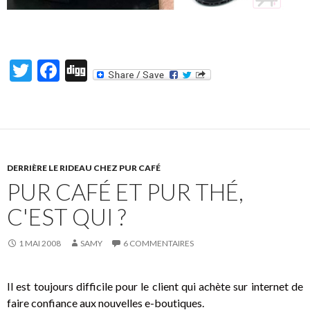
T
F
Di
w
ac
g
itt
e
g
er
b
o
DERRIÈRE LE RIDEAU CHEZ PUR CAFÉ
o
PUR CAFÉ ET PUR THÉ,
k
C'EST QUI ?
1 MAI 2008
SAMY
6 COMMENTAIRES
Il est toujours difficile pour le client qui achète sur internet de
faire confiance aux nouvelles e-boutiques.