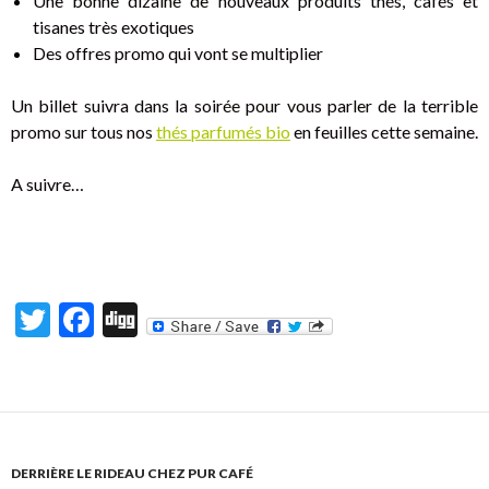
Une bonne dizaine de nouveaux produits thés, cafés et
tisanes très exotiques
Des offres promo qui vont se multiplier
Un billet suivra dans la soirée pour vous parler de la terrible
promo sur tous nos
thés parfumés bio
en feuilles cette semaine.
A suivre…
T
F
Di
w
ac
g
itt
e
g
er
b
o
DERRIÈRE LE RIDEAU CHEZ PUR CAFÉ