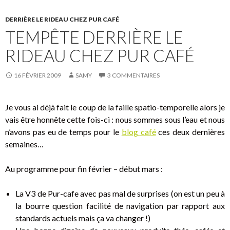
o
DERRIÈRE LE RIDEAU CHEZ PUR CAFÉ
o
TEMPÊTE DERRIÈRE LE
k
RIDEAU CHEZ PUR CAFÉ
16 FÉVRIER 2009
SAMY
3 COMMENTAIRES
Je vous ai déjà fait le coup de la faille spatio-temporelle alors je
vais être honnête cette fois-ci : nous sommes sous l’eau et nous
n’avons pas eu de temps pour le
blog café
ces deux dernières
semaines…
Au programme pour fin février – début mars :
La V3 de Pur-cafe avec pas mal de surprises (on est un peu à
la bourre question facilité de navigation par rapport aux
standards actuels mais ça va changer !)