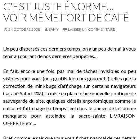
o
C'EST JUSTE ÉNORME…
k
VOIR MÊME FORT DE CAFÉ
24 OCTOBRE 2008
SAMY
LAISSER UN COMMENTAIRE
Un peu dispersés ces derniers temps, on a un peu de mal à vous
tenir au courant de nos dernières péripéties…
En fait, encore une fois, pas mal de tâches invisibles ou peu
visibles pour vous (nos gentils lecteurs gourmets) telles que la
correction de mini-bugs d’affichage sur certains navigateurs
(satané Safari #%!), la mise en place d’une nouvelle politique de
sauvegarde du site, quelques détails ergonomiques comme le
calcul et l’affichage en temps réel dans le panier de la somme
manquante pour atteindre la sacro-sainte LIVRAISON
OFFERTE etc…
Bref, comme je sais que vous vous fichez pas mal de ces détails