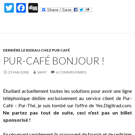
T
F
Di
w
ac
g
itt
e
g
er
b
o
DERRIÈRE LE RIDEAU CHEZ PUR CAFÉ
o
PUR-CAFÉ BONJOUR !
k
23 MAI 2008
SAMY
6 COMMENTAIRES
Étudiant actuellement toutes les solutions pour avoir une ligne
téléphonique dédiée exclusivement au service client de Pur-
Café – Pur-Thé, je suis tombé sur l’offre de Yes.Digitrad.com.
Ne partez pas tout de suite, ceci n’est pas un billet
sponsorisé !
En résumant rapidement ils proposent de fournir et de rediriger