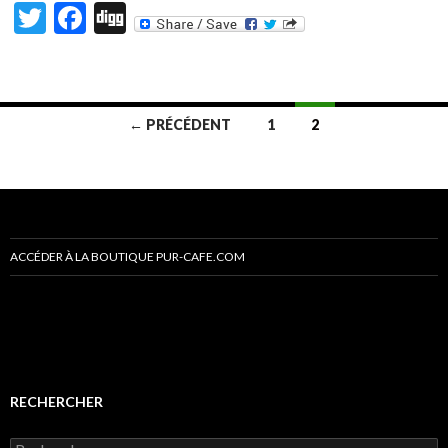
T
F
Di
w
ac
g
itt
e
g
er
b
← PRÉCÉDENT
1
2
o
Navigation
o
des
k
articles
ACCÉDER À LA BOUTIQUE PUR-CAFE.COM
RECHERCHER
R