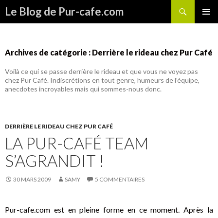
Recherche
Le Blog de Pur-cafe.com
ALLER
MENU
AU
PRINCI
CONTENU
Archives de catégorie : Derrière le rideau chez Pur Café
Voilà ce qui se passe derrière le rideau et que vous ne voyez pas
chez Pur Café. Indiscrétions en tout genre, humeurs de l’équipe,
anecdotes incroyables mais qui sommes-nous donc.
DERRIÈRE LE RIDEAU CHEZ PUR CAFÉ
LA PUR-CAFÉ TEAM
S’AGRANDIT !
30 MARS 2009
SAMY
5 COMMENTAIRES
Pur-cafe.com est en pleine forme en ce moment. Après la