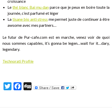
croissance
Le
thé blanc Bai mu dan
parce que je peux en boire toute la
journée, c’est parfumé et léger
La
tisane bio anti stress
me permet juste de continuer à être
awsome avec mes partners…
Le futur de Pur-cafe.com est en marche, venez voir de quoi
nous sommes capables, it’s gonna be legen…wait for it…dary,
legendary.
Technorati Profile
T
F
Di
w
ac
g
itt
e
g
er
b