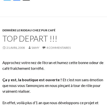
w
ac
g
itt
e
g
er
b
o
DERRIÈRE LE RIDEAU CHEZ PUR CAFÉ
o
TOP DEPART !!!
k
21 AVRIL 2008
SAMY
4 COMMENTAIRES
Approchez votre nez de l’écran et humez cette bonne odeur de
café fraîchement torréfié.
Ça y est, la boutique est ouverte !
Et c’est non sans émotion
que nous vous l’annonçons en nous pinçant à tour de rôle pour
vraiment réaliser.
En effet, voilà plus d’1 an que nous développons ce projet et