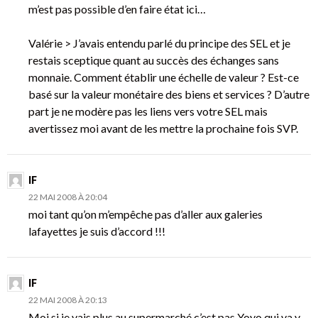
m’est pas possible d’en faire état ici…
Valérie > J’avais entendu parlé du principe des SEL et je
restais sceptique quant au succès des échanges sans
monnaie. Comment établir une échelle de valeur ? Est-ce
basé sur la valeur monétaire des biens et services ? D’autre
part je ne modère pas les liens vers votre SEL mais
avertissez moi avant de les mettre la prochaine fois SVP.
IF
22 MAI 2008 À 20:04
moi tant qu’on m’empêche pas d’aller aux galeries
lafayettes je suis d’accord !!!
IF
22 MAI 2008 À 20:13
Moi si je vais plus au supermarché c’est pas Yoyo qui va y