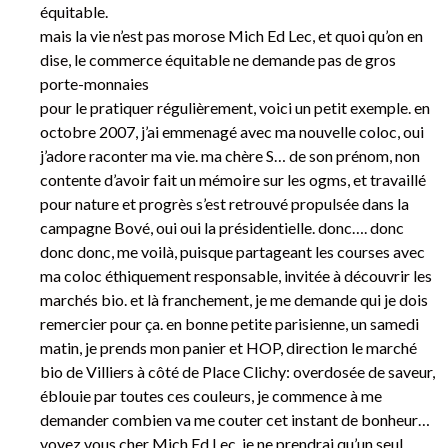
équitable.
mais la vie n’est pas morose Mich Ed Lec, et quoi qu’on en
dise, le commerce équitable ne demande pas de gros
porte-monnaies
pour le pratiquer régulièrement, voici un petit exemple. en
octobre 2007, j’ai emmenagé avec ma nouvelle coloc, oui
j’adore raconter ma vie. ma chère S… de son prénom, non
contente d’avoir fait un mémoire sur les ogms, et travaillé
pour nature et progrès s’est retrouvé propulsée dans la
campagne Bové, oui oui la présidentielle. donc…. donc
donc donc, me voilà, puisque partageant les courses avec
ma coloc éthiquement responsable, invitée à découvrir les
marchés bio. et là franchement, je me demande qui je dois
remercier pour ça. en bonne petite parisienne, un samedi
matin, je prends mon panier et HOP, direction le marché
bio de Villiers à côté de Place Clichy: overdosée de saveur,
éblouie par toutes ces couleurs, je commence à me
demander combien va me couter cet instant de bonheur…
voyez vous cher Mich Ed Lec, je ne prendrai qu’un seul