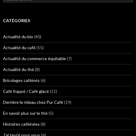
e
c
h
e
CATÉGORIES
r
c
h
Actualité du bio
(40)
e
r
Actualité du café
(55)
:
Actualité du commerce équitable
(7)
Actualité du thé
(8)
Bricolages caféïnés
(6)
Café frappé / Café glacé
(11)
Derrière le rideau chez Pur Café
(19)
En savoir plus sur le thé
(5)
Histoires caféïnées
(8)
J'ai testé pour vous
(6)