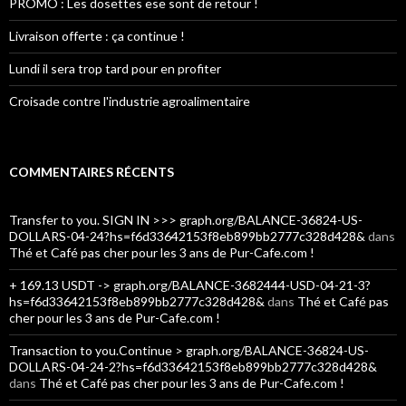
PROMO : Les dosettes ese sont de retour !
Livraison offerte : ça continue !
Lundi il sera trop tard pour en profiter
Croisade contre l'industrie agroalimentaire
COMMENTAIRES RÉCENTS
Transfer to you. SIGN IN >>> graph.org/BALANCE-36824-US-
DOLLARS-04-24?hs=f6d33642153f8eb899bb2777c328d428&
dans
Thé et Café pas cher pour les 3 ans de Pur-Cafe.com !
+ 169.13 USDT -> graph.org/BALANCE-3682444-USD-04-21-3?
hs=f6d33642153f8eb899bb2777c328d428&
dans
Thé et Café pas
cher pour les 3 ans de Pur-Cafe.com !
Transaction to you.Continue > graph.org/BALANCE-36824-US-
DOLLARS-04-24-2?hs=f6d33642153f8eb899bb2777c328d428&
dans
Thé et Café pas cher pour les 3 ans de Pur-Cafe.com !