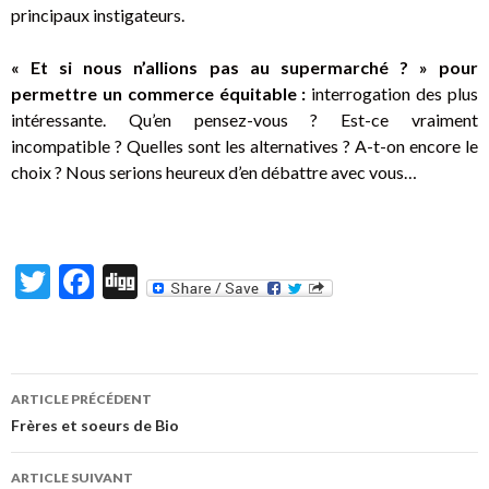
principaux instigateurs.
« Et si nous n’allions pas au supermarché ? » pour
permettre un commerce équitable :
interrogation des plus
intéressante. Qu’en pensez-vous ? Est-ce vraiment
incompatible ? Quelles sont les alternatives ? A-t-on encore le
choix ? Nous serions heureux d’en débattre avec vous…
T
F
Di
w
ac
g
itt
e
g
er
b
ARTICLE PRÉCÉDENT
o
Navigation
Frères et soeurs de Bio
o
des
ARTICLE SUIVANT