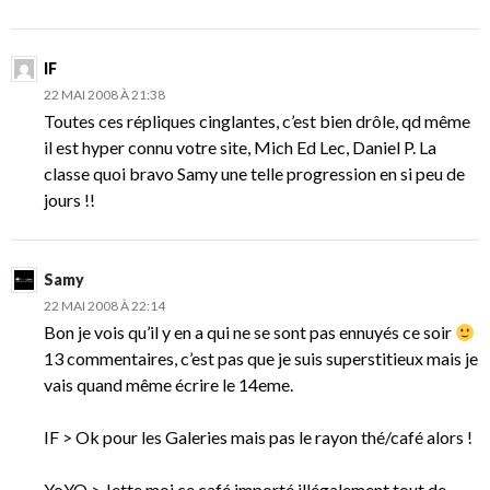
IF
22 MAI 2008 À 21:38
Toutes ces répliques cinglantes, c’est bien drôle, qd même
il est hyper connu votre site, Mich Ed Lec, Daniel P. La
classe quoi bravo Samy une telle progression en si peu de
jours !!
Samy
22 MAI 2008 À 22:14
Bon je vois qu’il y en a qui ne se sont pas ennuyés ce soir
13 commentaires, c’est pas que je suis superstitieux mais je
vais quand même écrire le 14eme.
IF > Ok pour les Galeries mais pas le rayon thé/café alors !
YoYO > Jette moi ce café importé illégalement tout de