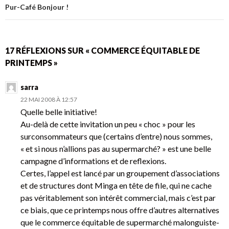
k
articles
Pur-Café Bonjour !
17 RÉFLEXIONS SUR « COMMERCE ÉQUITABLE DE
PRINTEMPS »
sarra
22 MAI 2008 À 12:57
Quelle belle initiative!
Au-delà de cette invitation un peu « choc » pour les
surconsommateurs que (certains d’entre) nous sommes,
« et si nous n’allions pas au supermarché? » est une belle
campagne d’informations et de reflexions.
Certes, l’appel est lancé par un groupement d’associations
et de structures dont Minga en tête de file, qui ne cache
pas véritablement son intérêt commercial, mais c’est par
ce biais, que ce printemps nous offre d’autres alternatives
que le commerce équitable de supermarché malonguiste-