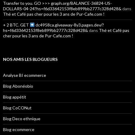
Transfer to you. GO >>> graph.org/BALANCE-36824-US-
DOLLARS-04-24?hs=f6d33642153f8eb899bb2777c328d428&
dans
Thé et Café pas cher pour les 3 ans de Pur-Cafe.com !
+ 2 BTC. GET
dc4958ca.giveaway-8y3.pages.dev/?
hs=f6d33642153f8eb899bb2777c328d428&
dans
Thé et Café pas
cher pour les 3 ans de Pur-Cafe.com !
NOS AMIS LES BLOGUEURS
Analyse BI ecommerce
Blog Abonéobio
Blog appétit
Blog CoCONut
Blog Deco ethnique
Blog ecommerce