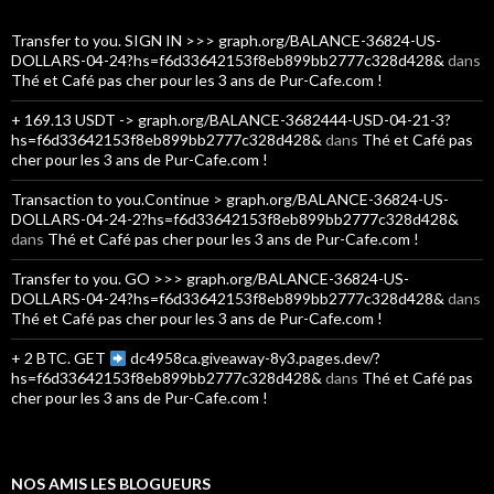
Transfer to you. SIGN IN >>> graph.org/BALANCE-36824-US-
DOLLARS-04-24?hs=f6d33642153f8eb899bb2777c328d428&
dans
Thé et Café pas cher pour les 3 ans de Pur-Cafe.com !
+ 169.13 USDT -> graph.org/BALANCE-3682444-USD-04-21-3?
hs=f6d33642153f8eb899bb2777c328d428&
dans
Thé et Café pas
cher pour les 3 ans de Pur-Cafe.com !
Transaction to you.Continue > graph.org/BALANCE-36824-US-
DOLLARS-04-24-2?hs=f6d33642153f8eb899bb2777c328d428&
dans
Thé et Café pas cher pour les 3 ans de Pur-Cafe.com !
Transfer to you. GO >>> graph.org/BALANCE-36824-US-
DOLLARS-04-24?hs=f6d33642153f8eb899bb2777c328d428&
dans
Thé et Café pas cher pour les 3 ans de Pur-Cafe.com !
+ 2 BTC. GET
dc4958ca.giveaway-8y3.pages.dev/?
hs=f6d33642153f8eb899bb2777c328d428&
dans
Thé et Café pas
cher pour les 3 ans de Pur-Cafe.com !
NOS AMIS LES BLOGUEURS