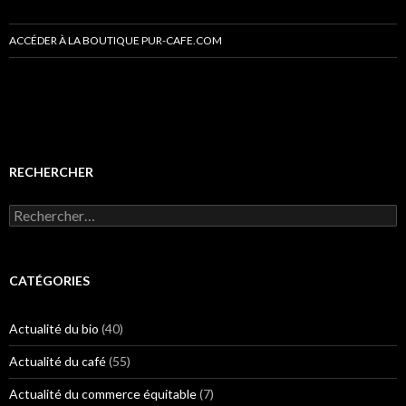
ACCÉDER À LA BOUTIQUE PUR-CAFE.COM
RECHERCHER
R
e
c
h
e
CATÉGORIES
r
c
h
Actualité du bio
(40)
e
r
Actualité du café
(55)
:
Actualité du commerce équitable
(7)