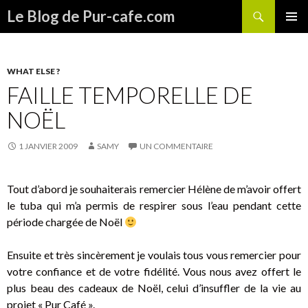
Recherche
Le Blog de Pur-cafe.com
ALLER
MENU
AU
PRINCI
CONTENU
WHAT ELSE ?
FAILLE TEMPORELLE DE
NOËL
1 JANVIER 2009
SAMY
UN COMMENTAIRE
Tout d’abord je souhaiterais remercier Hélène de m’avoir offert
le tuba qui m’a permis de respirer sous l’eau pendant cette
période chargée de Noël
Ensuite et très sincèrement je voulais tous vous remercier pour
votre confiance et de votre fidélité. Vous nous avez offert le
plus beau des cadeaux de Noël, celui d’insuffler de la vie au
projet « Pur Café ».