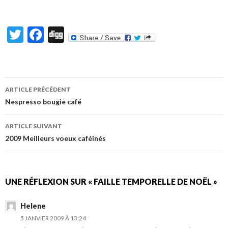
T
F
Di
w
ac
g
itt
e
g
er
b
ARTICLE PRÉCÉDENT
o
Navigation
Nespresso bougie café
o
des
ARTICLE SUIVANT
k
articles
2009 Meilleurs voeux caféinés
UNE RÉFLEXION SUR « FAILLE TEMPORELLE DE NOËL »
Helene
5 JANVIER 2009 À 13:24