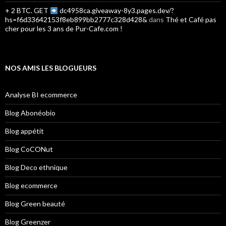
+ 2 BTC. GET
dc4958ca.giveaway-8y3.pages.dev/?
hs=f6d33642153f8eb899bb2777c328d428&
dans
Thé et Café pas
cher pour les 3 ans de Pur-Cafe.com !
NOS AMIS LES BLOGUEURS
Analyse BI ecommerce
Blog Abonéobio
Blog appétit
Blog CoCONut
Blog Deco ethnique
Blog ecommerce
Blog Green beauté
Blog Greenzer