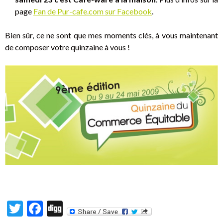
page
Fan de Pur-cafe.com sur Facebook
.
Bien sûr, ce ne sont que mes moments clés, à vous maintenant
de composer votre quinzaine à vous !
T
F
Di