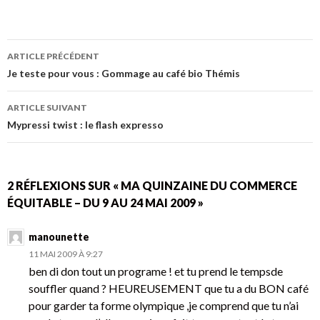
w
ac
g
itt
e
g
er
b
ARTICLE PRÉCÉDENT
o
Navigation
Je teste pour vous : Gommage au café bio Thémis
o
des
ARTICLE SUIVANT
k
articles
Mypressi twist : le flash expresso
2 RÉFLEXIONS SUR « MA QUINZAINE DU COMMERCE
ÉQUITABLE – DU 9 AU 24 MAI 2009 »
manounette
11 MAI 2009 À 9:27
ben di don tout un programe ! et tu prend le tempsde
souffler quand ? HEUREUSEMENT que tu a du BON café
pour garder ta forme olympique ,je comprend que tu n’ai