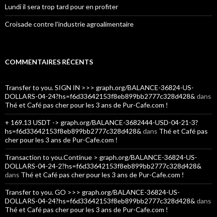
Lundi il sera trop tard pour en profiter
Croisade contre l'industrie agroalimentaire
COMMENTAIRES RÉCENTS
Transfer to you. SIGN IN >>> graph.org/BALANCE-36824-US-
DOLLARS-04-24?hs=f6d33642153f8eb899bb2777c328d428&
dans
Thé et Café pas cher pour les 3 ans de Pur-Cafe.com !
+ 169.13 USDT -> graph.org/BALANCE-3682444-USD-04-21-3?
hs=f6d33642153f8eb899bb2777c328d428&
dans
Thé et Café pas
cher pour les 3 ans de Pur-Cafe.com !
Transaction to you.Continue > graph.org/BALANCE-36824-US-
DOLLARS-04-24-2?hs=f6d33642153f8eb899bb2777c328d428&
dans
Thé et Café pas cher pour les 3 ans de Pur-Cafe.com !
Transfer to you. GO >>> graph.org/BALANCE-36824-US-
DOLLARS-04-24?hs=f6d33642153f8eb899bb2777c328d428&
dans
Thé et Café pas cher pour les 3 ans de Pur-Cafe.com !