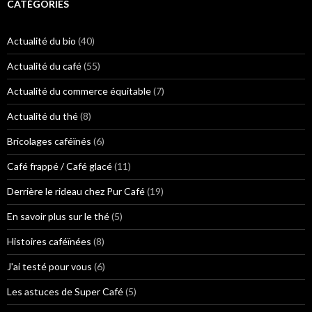
e
CATÉGORIES
r
c
h
Actualité du bio
(40)
e
r
Actualité du café
(55)
:
Actualité du commerce équitable
(7)
Actualité du thé
(8)
Bricolages caféïnés
(6)
Café frappé / Café glacé
(11)
Derrière le rideau chez Pur Café
(19)
En savoir plus sur le thé
(5)
Histoires caféïnées
(8)
J'ai testé pour vous
(6)
Les astuces de Super Café
(5)