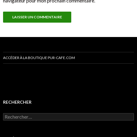
navigateur pour mon prochain commentaire.
ACCÉDER À LA BOUTIQUE PUR-CAFE.COM
RECHERCHER
R
e
c
h