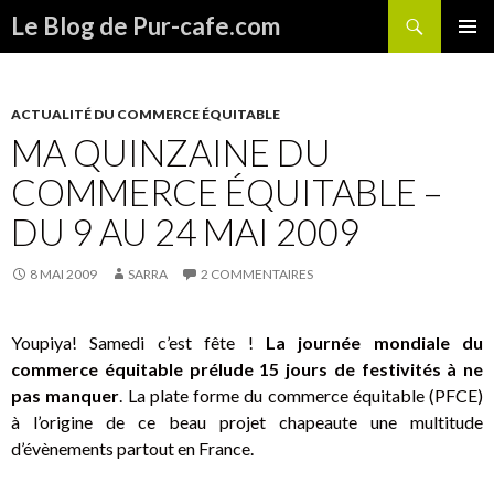
Recherche
Le Blog de Pur-cafe.com
ALLER
MENU
AU
PRINCI
CONTENU
ACTUALITÉ DU COMMERCE ÉQUITABLE
MA QUINZAINE DU
COMMERCE ÉQUITABLE –
DU 9 AU 24 MAI 2009
8 MAI 2009
SARRA
2 COMMENTAIRES
Youpiya! Samedi c’est fête !
La journée mondiale du
commerce équitable prélude 15 jours de festivités à ne
pas manquer
. La plate forme du commerce équitable (PFCE)
à l’origine de ce beau projet chapeaute une multitude
d’évènements partout en France.