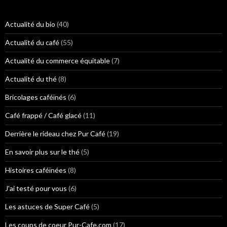
r
c
h
Actualité du bio
(40)
e
r
Actualité du café
(55)
:
Actualité du commerce équitable
(7)
Actualité du thé
(8)
Bricolages caféïnés
(6)
Café frappé / Café glacé
(11)
Derrière le rideau chez Pur Café
(19)
En savoir plus sur le thé
(5)
Histoires caféïnées
(8)
J'ai testé pour vous
(6)
Les astuces de Super Café
(5)
Les coups de coeur Pur-Cafe.com
(17)