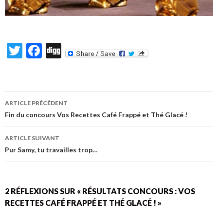
T
F
Di
w
ac
g
itt
e
g
er
b
ARTICLE PRÉCÉDENT
o
Navigation
Fin du concours Vos Recettes Café Frappé et Thé Glacé !
o
des
ARTICLE SUIVANT
k
articles
Pur Samy, tu travailles trop…
2 RÉFLEXIONS SUR « RÉSULTATS CONCOURS : VOS
RECETTES CAFÉ FRAPPÉ ET THÉ GLACÉ ! »