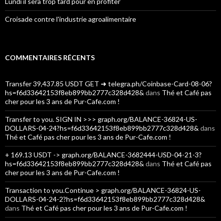
Lundi il sera trop tard pour en profiter
Croisade contre l'industrie agroalimentaire
COMMENTAIRES RÉCENTS
Transfer 39,437.85 USDT GET ➜ telegra.ph/Coinbase-Card-08-06?
hs=f6d33642153f8eb899bb2777c328d428&
dans
Thé et Café pas
cher pour les 3 ans de Pur-Cafe.com !
Transfer to you. SIGN IN >>> graph.org/BALANCE-36824-US-
DOLLARS-04-24?hs=f6d33642153f8eb899bb2777c328d428&
dans
Thé et Café pas cher pour les 3 ans de Pur-Cafe.com !
+ 169.13 USDT -> graph.org/BALANCE-3682444-USD-04-21-3?
hs=f6d33642153f8eb899bb2777c328d428&
dans
Thé et Café pas
cher pour les 3 ans de Pur-Cafe.com !
Transaction to you.Continue > graph.org/BALANCE-36824-US-
DOLLARS-04-24-2?hs=f6d33642153f8eb899bb2777c328d428&
dans
Thé et Café pas cher pour les 3 ans de Pur-Cafe.com !