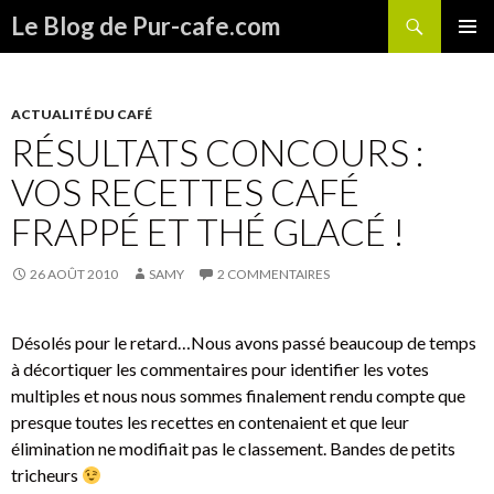
Recherche
Le Blog de Pur-cafe.com
ALLER
MENU
AU
PRINCI
CONTENU
ACTUALITÉ DU CAFÉ
RÉSULTATS CONCOURS :
VOS RECETTES CAFÉ
FRAPPÉ ET THÉ GLACÉ !
26 AOÛT 2010
SAMY
2 COMMENTAIRES
Désolés pour le retard…Nous avons passé beaucoup de temps
à décortiquer les commentaires pour identifier les votes
multiples et nous nous sommes finalement rendu compte que
presque toutes les recettes en contenaient et que leur
élimination ne modifiait pas le classement. Bandes de petits
tricheurs