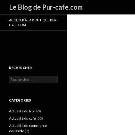
Recherche
Le Blog de Pur-cafe.com
ACCÉDER À LA BOUTIQUE PUR-
CAFE.COM
RECHERCHER
R
e
c
h
e
CATÉGORIES
r
c
Actualité du bio
(40)
h
Actualité du café
(55)
e
Actualité du commerce
r
équitable
(7)