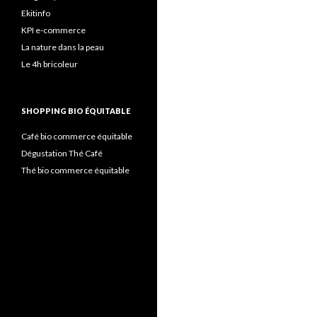
Ekitinfo
KPI e-commerce
La nature dans la peau
Le 4h bricoleur
SHOPPING BIO ÉQUITABLE
Café bio commerce équitable
Dégustation Thé Café
Thé bio commerce équitable