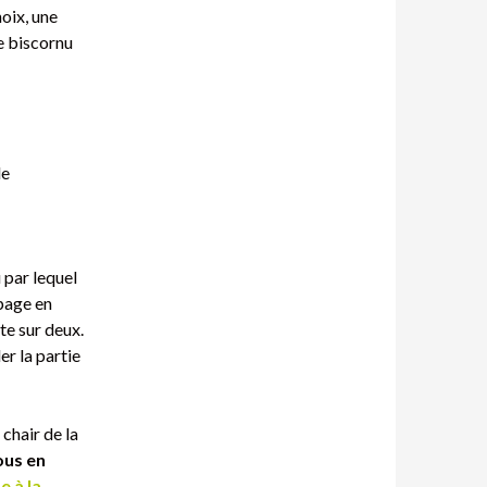
hoix, une
le biscornu
le
 par lequel
upage en
te sur deux.
er la partie
 chair de la
ous en
e à la