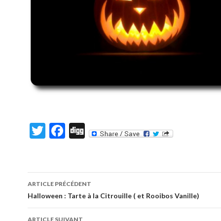
T
F
Di
w
ac
g
itt
e
g
er
b
ARTICLE PRÉCÉDENT
o
Navigation
Halloween : Tarte à la Citrouille ( et Rooibos Vanille)
o
des
ARTICLE SUIVANT