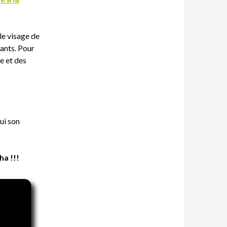
 le visage de
fants. Pour
e et des
ui son
a !!!