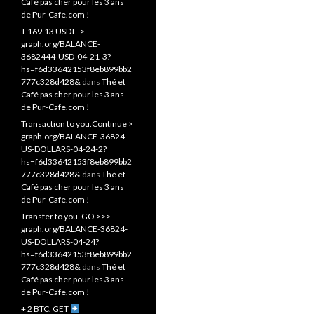
Café pas cher pour les 3 ans
de Pur-Cafe.com !
+ 169.13 USDT ->
graph.org/BALANCE-
3682444-USD-04-21-3?
hs=f6d33642153f8eb899bb2
777c328d428&
dans
Thé et
Café pas cher pour les 3 ans
de Pur-Cafe.com !
Transaction to you.Continue >
graph.org/BALANCE-36824-
US-DOLLARS-04-24-2?
hs=f6d33642153f8eb899bb2
777c328d428&
dans
Thé et
Café pas cher pour les 3 ans
de Pur-Cafe.com !
Transfer to you. GO >>>
graph.org/BALANCE-36824-
US-DOLLARS-04-24?
hs=f6d33642153f8eb899bb2
777c328d428&
dans
Thé et
Café pas cher pour les 3 ans
de Pur-Cafe.com !
+ 2 BTC. GET