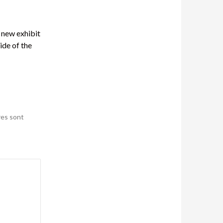
a new exhibit
ide of the
res sont