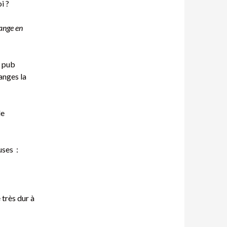
i ?
ange en
e pub
anges la
de
uses :
 très dur à