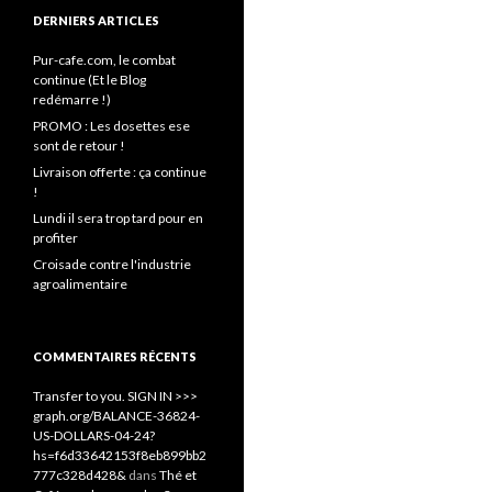
DERNIERS ARTICLES
Pur-cafe.com, le combat
continue (Et le Blog
redémarre !)
PROMO : Les dosettes ese
sont de retour !
Livraison offerte : ça continue
!
Lundi il sera trop tard pour en
profiter
Croisade contre l'industrie
agroalimentaire
COMMENTAIRES RÉCENTS
Transfer to you. SIGN IN >>>
graph.org/BALANCE-36824-
US-DOLLARS-04-24?
hs=f6d33642153f8eb899bb2
777c328d428&
dans
Thé et