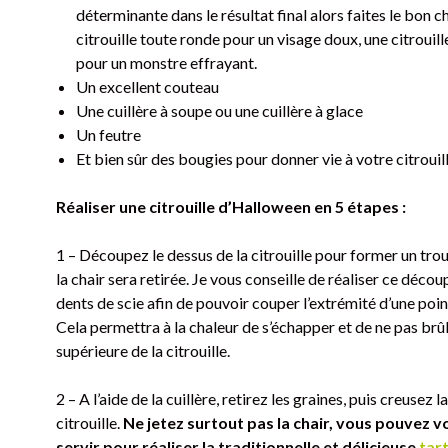
déterminante dans le résultat final alors faites le bon c
citrouille toute ronde pour un visage doux, une citrouil
pour un monstre effrayant.
Un excellent couteau
Une cuillère à soupe ou une cuillère à glace
Un feutre
Et bien sûr des bougies pour donner vie à votre citrouil
Réaliser une citrouille d’Halloween en 5 étapes :
1 – Découpez le dessus de la citrouille pour former un trou
la chair sera retirée. Je vous conseille de réaliser ce déco
dents de scie afin de pouvoir couper l’extrémité d’une poin
Cela permettra à la chaleur de s’échapper et de ne pas brûl
supérieure de la citrouille.
2 – A l’aide de la cuillère, retirez les graines, puis creusez la
citrouille.
Ne jetez surtout pas la chair, vous pouvez v
servir pour réaliser la traditionnelle et délicieuse
tart