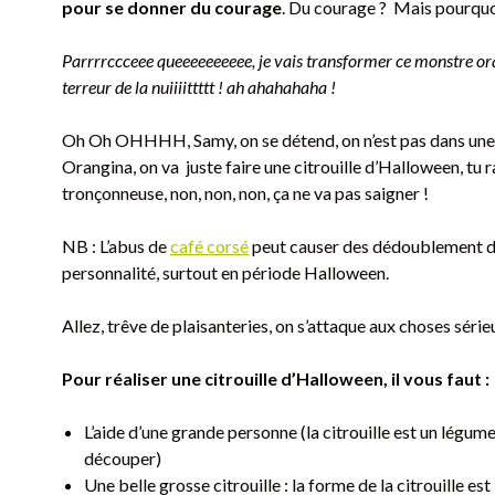
pour se donner du courage
. Du courage ? Mais pourquo
Parrrrccceee queeeeeeeeee, je vais transformer ce monstre or
terreur de la nuiiiittttt ! ah ahahahaha !
Oh Oh OHHHH, Samy, on se détend, on n’est pas dans un
Orangina, on va juste faire une citrouille d’Halloween, tu r
tronçonneuse, non, non, non, ça ne va pas saigner !
NB : L’abus de
café corsé
peut causer des dédoublement 
personnalité, surtout en période Halloween.
Allez, trêve de plaisanteries, on s’attaque aux choses série
Pour réaliser une citrouille d’Halloween, il vous faut :
L’aide d’une grande personne (la citrouille est un légume
découper)
Une belle grosse citrouille : la forme de la citrouille est