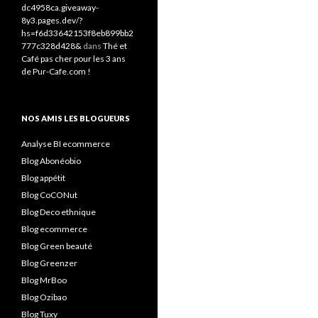
dc4958ca.giveaway-
8y3.pages.dev/?
hs=f6d33642153f8eb899bb2
777c328d428&
dans
Thé et
Café pas cher pour les 3 ans
de Pur-Cafe.com !
NOS AMIS LES BLOGUEURS
Analyse BI ecommerce
Blog Abonéobio
Blog appétit
Blog CoCONut
Blog Deco ethnique
Blog ecommerce
Blog Green beauté
Blog Greenzer
Blog MrBoo
Blog Ozibao
Blog Tuxy