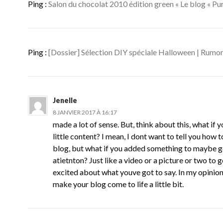
Ping :
Salon du chocolat 2010 édition green « Le blog « Pur
Ping :
[Dossier] Sélection DIY spéciale Halloween | Rumo
Jenelle
8 JANVIER 2017 À 16:17
made a lot of sense. But, think about this, what if 
little content? I mean, I dont want to tell you how t
blog, but what if you added something to maybe g
atietnton? Just like a video or a picture or two to 
excited about what youve got to say. In my opinion
make your blog come to life a little bit.