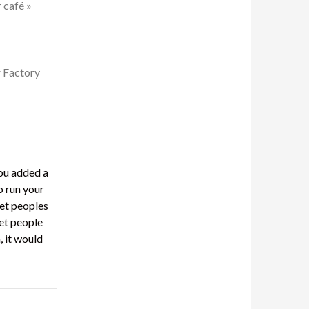
 café »
r Factory
you added a
o run your
et peoples
get people
, it would