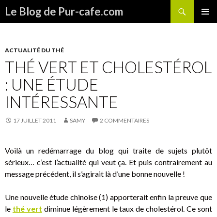
Recherche
Le Blog de Pur-cafe.com
ALLER
MENU
AU
PRINCI
CONTENU
ACTUALITÉ DU THÉ
THÉ VERT ET CHOLESTÉROL
: UNE ÉTUDE
INTÉRESSANTE
17 JUILLET 2011
SAMY
2 COMMENTAIRES
Voilà un redémarrage du blog qui traite de sujets plutôt
sérieux… c’est l’actualité qui veut ça. Et puis contrairement au
message précédent, il s’agirait là d’une bonne nouvelle !
Une nouvelle étude chinoise (1) apporterait enfin la preuve que
le
thé vert
diminue légèrement le taux de cholestérol. Ce sont