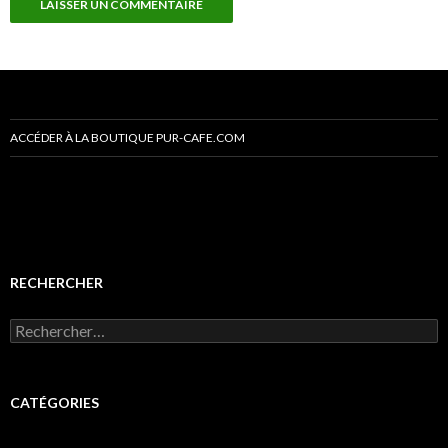
ACCÉDER À LA BOUTIQUE PUR-CAFE.COM
RECHERCHER
R
e
c
h
e
CATÉGORIES
r
c