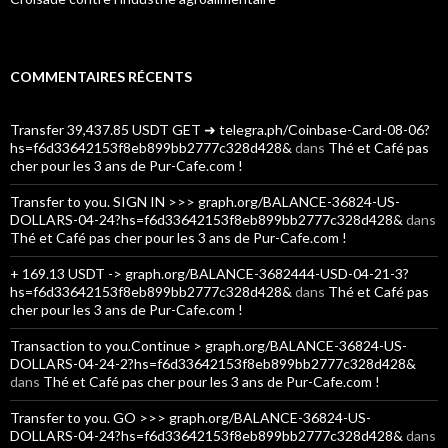
COMMENTAIRES RÉCENTS
Transfer 39,437.85 USDT GET ➜ telegra.ph/Coinbase-Card-08-06?
hs=f6d33642153f8eb899bb2777c328d428&
dans
Thé et Café pas
cher pour les 3 ans de Pur-Cafe.com !
Transfer to you. SIGN IN >>> graph.org/BALANCE-36824-US-
DOLLARS-04-24?hs=f6d33642153f8eb899bb2777c328d428&
dans
Thé et Café pas cher pour les 3 ans de Pur-Cafe.com !
+ 169.13 USDT -> graph.org/BALANCE-3682444-USD-04-21-3?
hs=f6d33642153f8eb899bb2777c328d428&
dans
Thé et Café pas
cher pour les 3 ans de Pur-Cafe.com !
Transaction to you.Continue > graph.org/BALANCE-36824-US-
DOLLARS-04-24-2?hs=f6d33642153f8eb899bb2777c328d428&
dans
Thé et Café pas cher pour les 3 ans de Pur-Cafe.com !
Transfer to you. GO >>> graph.org/BALANCE-36824-US-
DOLLARS-04-24?hs=f6d33642153f8eb899bb2777c328d428&
dans