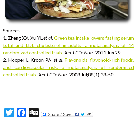
Sources :
1. Zheng XX, Xu YL
et al
.
Green tea intake lowers fasting serum
total and LDL cholesterol in adults: a meta-analysis of 14
randomized controlled trials
.
Am J Clin Nutr
. 2011 Jun 29.
2. Hooper L, Kroon PA,
et al
.
Flavonoids, flavonoid-rich foods,
and cardiovascular risk: a meta-analysis of randomized
controlled trials
.
Am J Clin Nutr
. 2008 Jul;88(1):38-50.
T
F
Di
w
ac
g
itt
e
g