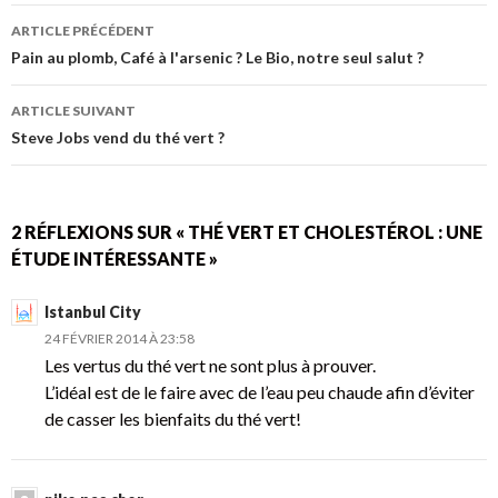
er
b
ARTICLE PRÉCÉDENT
o
Navigation
Pain au plomb, Café à l'arsenic ? Le Bio, notre seul salut ?
o
des
ARTICLE SUIVANT
k
articles
Steve Jobs vend du thé vert ?
2 RÉFLEXIONS SUR « THÉ VERT ET CHOLESTÉROL : UNE
ÉTUDE INTÉRESSANTE »
Istanbul City
24 FÉVRIER 2014 À 23:58
Les vertus du thé vert ne sont plus à prouver.
L’idéal est de le faire avec de l’eau peu chaude afin d’éviter
de casser les bienfaits du thé vert!