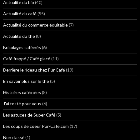
h
Actualité du bio
(40)
e
r
Actualité du café
(55)
:
Actualité du commerce équitable
(7)
Actualité du thé
(8)
Bricolages caféïnés
(6)
Café frappé / Café glacé
(11)
Derrière le rideau chez Pur Café
(19)
En savoir plus sur le thé
(5)
Histoires caféïnées
(8)
J'ai testé pour vous
(6)
Les astuces de Super Café
(5)
Les coups de coeur Pur-Cafe.com
(17)
Non classé
(1)