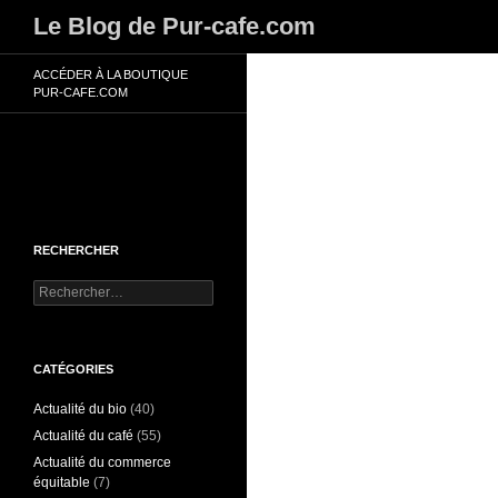
Recherche
Le Blog de Pur-cafe.com
ACCÉDER À LA BOUTIQUE
PUR-CAFE.COM
RECHERCHER
R
e
c
h
e
CATÉGORIES
r
Actualité du bio
(40)
c
h
Actualité du café
(55)
e
Actualité du commerce
r
équitable
(7)