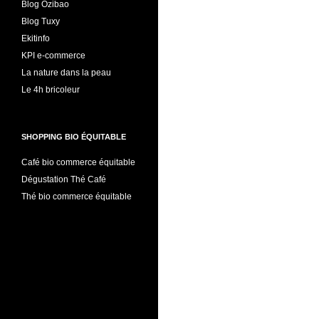
Blog Ozibao
Blog Tuxy
Ekitinfo
KPI e-commerce
La nature dans la peau
Le 4h bricoleur
SHOPPING BIO ÉQUITABLE
Café bio commerce équitable
Dégustation Thé Café
Thé bio commerce équitable