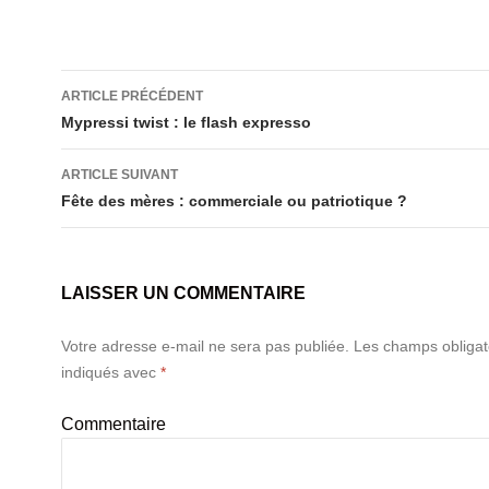
wi
a
g
tt
c
g
er
e
ARTICLE PRÉCÉDENT
b
Navigation
Mypressi twist : le flash expresso
o
des
ARTICLE SUIVANT
o
articles
Fête des mères : commerciale ou patriotique ?
k
LAISSER UN COMMENTAIRE
Votre adresse e-mail ne sera pas publiée.
Les champs obligat
indiqués avec
*
Commentaire