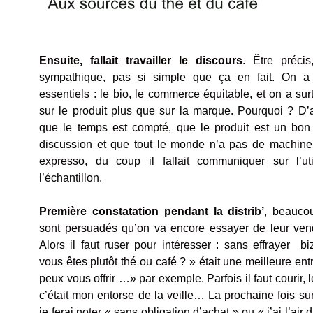
Ensuite, fallait travailler le discours
. Être précis
sympathique, pas si simple que ça en fait. On a
essentiels : le bio, le commerce équitable, et on a sur
sur le produit plus que sur la marque. Pourquoi ? D’
que le temps est compté, que le produit est un bon
discussion et que tout le monde n’a pas de machin
expresso, du coup il fallait communiquer sur l’uti
l’échantillon.
Première constatation pendant la distrib’
, beauco
sont persuadés qu’on va encore essayer de leur vend
Alors il faut ruser pour intéresser : sans effrayer b
vous êtes plutôt thé ou café ? » était une meilleure ent
peux vous offrir …» par exemple. Parfois il faut courir, 
c’était mon entorse de la veille… La prochaine fois sur
je ferai noter « sans obligation d’achat » ou « j’ai l’air