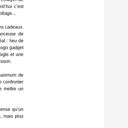
d’hui c’est
collage…
ons cadeaux.
lanceuse de
éal : lieu de
 gogo gadget
oigts et une
isson.
 maximum de
e confronter
se mettre un
 pense qu’un
é, mais plus