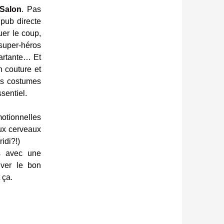
Salon
. Pas
 pub directe
uer le coup,
uper-héros
partante… Et
 couture et
nos costumes
sentiel.
otionnelles
eux cerveaux
idi?!)
s avec une
uver le bon
 ça.