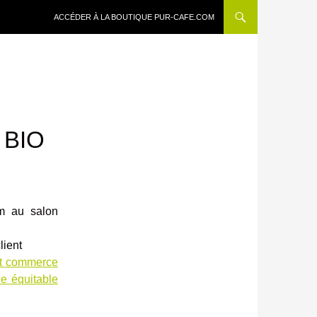
ALLER AU CONTENU
ACCÉDER À LA BOUTIQUE PUR-CAFE.COM
 BIO
om au salon
lient
et commerce
e équitable