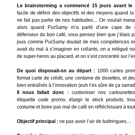
Le brainstorming a commencé 15 jours avant le 
facile de définir des objectifs et des moyens quand la
ne fait pas partie de nos habitudes… On voulait marq
alors quand PurSamy m’a parlé d’une cape de s
défenseur du bon café, vous pensez bien que j’étais 
puis comme PurSamy doutait de mes compétences en
avait du mal à s’imaginer en collants, on a relégué 
de super-heros au placard, et on s’est concentré sur l’es
De quoi disposait-on au départ :
1000 cartes prom
format carte de crédit, une centaine de dosettes, et d
bien entraînés à l’innovation (euh t’es sûre de ça sarradr
Il nous fallait donc :
customiser nos cartounette
étiquette code promo, élargir le stock produits, tro
costume et boire pas mal de café en réfléchissant à tout
Objectif principal :
ne pas avoir l’air de baltringues…