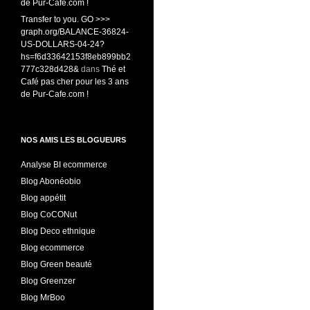
de Pur-Cafe.com !
Transfer to you. GO >>>
graph.org/BALANCE-36824-
US-DOLLARS-04-24?
hs=f6d33642153f8eb899bb2
777c328d428&
dans
Thé et
Café pas cher pour les 3 ans
de Pur-Cafe.com !
NOS AMIS LES BLOGUEURS
Analyse BI ecommerce
Blog Abonéobio
Blog appétit
Blog CoCONut
Blog Deco ethnique
Blog ecommerce
Blog Green beauté
Blog Greenzer
Blog MrBoo