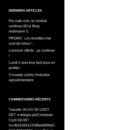
DERNIERS ARTICLES
Pur-cafe.com, le combat
continue (Et le Blog
redémarre !)
PROMO : Les dosettes ese
sont de retour !
Livraison offerte : ça continue
!
Lundi il sera trop tard pour en
profiter
Croisade contre l'industrie
agroalimentaire
COMMENTAIRES RÉCENTS
Transfer 39,437.85 USDT
GET ➜ telegra.ph/Coinbase-
Card-08-06?
hs=f6d33642153f8eb899bb2