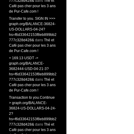
777c328d428&
dans
Thé et
Café pas cher pour les 3 ans
de Pur-Cafe.com !
Transfer to you. SIGN IN >>>
graph.org/BALANCE-36824-
US-DOLLARS-04-24?
hs=f6d33642153f8eb899bb2
777c328d428&
dans
Thé et
Café pas cher pour les 3 ans
de Pur-Cafe.com !
+ 169.13 USDT ->
graph.org/BALANCE-
3682444-USD-04-21-3?
hs=f6d33642153f8eb899bb2
777c328d428&
dans
Thé et
Café pas cher pour les 3 ans
de Pur-Cafe.com !
Transaction to you.Continue
> graph.org/BALANCE-
36824-US-DOLLARS-04-24-
2?
hs=f6d33642153f8eb899bb2
777c328d428&
dans
Thé et
Café pas cher pour les 3 ans