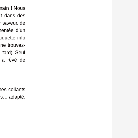
 main ! Nous
nt dans des
r saveur, de
mentée d’un
iquette info
ne trouvez-
 tard) Seul
n a rêvé de
mes collants
lus… adapté.