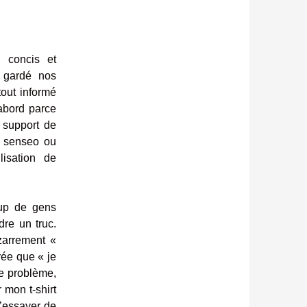
, concis et
 gardé nos
tout informé
abord parce
 support de
e senseo ou
lisation de
up de gens
re un truc.
izarrement «
rée que « je
le problème,
 mon t-shirt
 d’essayer de