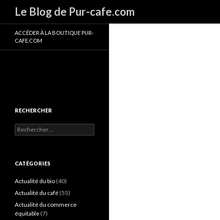
Recherche
Le Blog de Pur-cafe.com
ACCÉDER À LA BOUTIQUE PUR-
CAFE.COM
RECHERCHER
R
e
c
h
e
CATÉGORIES
r
c
Actualité du bio
(40)
h
Actualité du café
(55)
e
Actualité du commerce
r
équitable
(7)