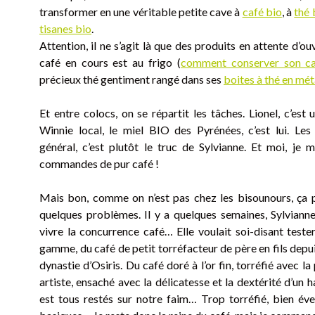
transformer en une véritable petite cave à
café bio
, à
thé 
tisanes bio
.
Attention, il ne s’agit là que des produits en attente d’o
café en cours est au frigo (
comment conserver son c
précieux thé gentiment rangé dans ses
boites à thé en mét
Et entre colocs, on se répartit les tâches. Lionel, c’est
Winnie local, le miel BIO des Pyrénées, c’est lui. Le
général, c’est plutôt le truc de Sylvianne. Et moi, je 
commandes de pur café !
Mais bon, comme on n’est pas chez les bisounours, ça 
quelques problèmes. Il y a quelques semaines, Sylvianne
vivre la concurrence café… Elle voulait soi-disant teste
gamme, du café de petit torréfacteur de père en fils depu
dynastie d’Osiris. Du café doré à l’or fin, torréfié avec la
artiste, ensaché avec la délicatesse et la dextérité d’un
est tous restés sur notre faim… Trop torréfié, bien év