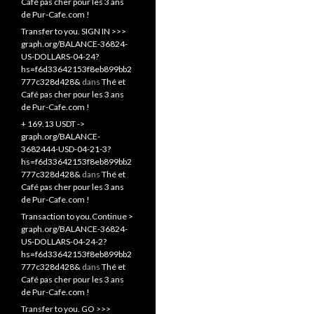
Café pas cher pour les 3 ans
de Pur-Cafe.com !
Transfer to you. SIGN IN >>>
graph.org/BALANCE-36824-
US-DOLLARS-04-24?
hs=f6d33642153f8eb899bb2
777c328d428&
dans
Thé et
Café pas cher pour les 3 ans
de Pur-Cafe.com !
+ 169.13 USDT ->
graph.org/BALANCE-
3682444-USD-04-21-3?
hs=f6d33642153f8eb899bb2
777c328d428&
dans
Thé et
Café pas cher pour les 3 ans
de Pur-Cafe.com !
Transaction to you.Continue >
graph.org/BALANCE-36824-
US-DOLLARS-04-24-2?
hs=f6d33642153f8eb899bb2
777c328d428&
dans
Thé et
Café pas cher pour les 3 ans
de Pur-Cafe.com !
Transfer to you. GO >>>