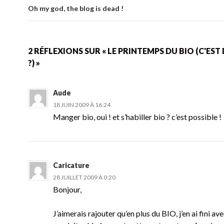
k
articles
Oh my god, the blog is dead !
2 RÉFLEXIONS SUR « LE PRINTEMPS DU BIO (C'EST 
?) »
Aude
18 JUIN 2009 À 16:24
Manger bio, oui ! et s’habiller bio ? c’est possible !
Caricature
28 JUILLET 2009 À 0:20
Bonjour,
J’aimerais rajouter qu’en plus du BIO, j’en ai fini ave