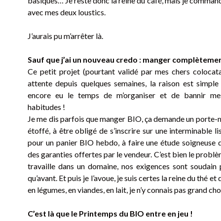
basiques… Je reste donc la reine du café, mais je comman
avec mes deux loustics.
J’aurais pu m’arrêter là.
Sauf que j’ai un nouveau credo : manger complètemen
Ce petit projet (pourtant validé par mes chers colocata
attente depuis quelques semaines, la raison est simple :
encore eu le temps de m’organiser et de bannir me
habitudes !
Je me dis parfois que manger BIO, ça demande un porte-
étoffé, à être obligé de s’inscrire sur une interminable li
pour un panier BIO hebdo, à faire une étude soigneuse d
des garanties offertes par le vendeur. C’est bien le prob
travaille dans un domaine, nos exigences sont soudain 
qu’avant. Et puis je l’avoue, je suis certes la reine du thé et
en légumes, en viandes, en lait, je n’y connais pas grand c
C’est là que le Printemps du BIO entre en jeu !