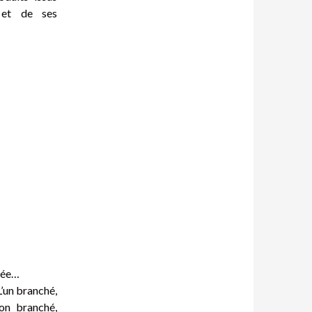
t et de ses
idée…
L’un branché,
non branché,