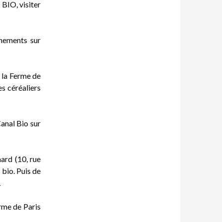
 BIO, visiter
ènements sur
e la Ferme de
es céréaliers
Canal Bio sur
nard (10, rue
bio. Puis de
1
erme de Paris