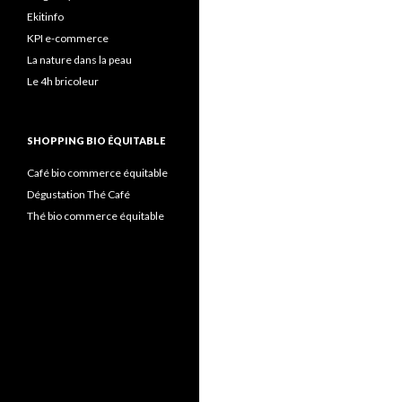
Ekitinfo
KPI e-commerce
La nature dans la peau
Le 4h bricoleur
SHOPPING BIO ÉQUITABLE
Café bio commerce équitable
Dégustation Thé Café
Thé bio commerce équitable