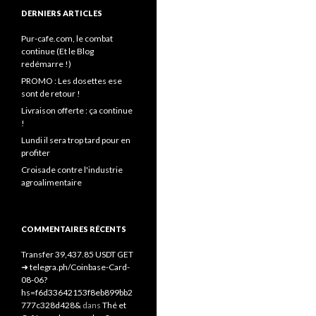
DERNIERS ARTICLES
Pur-cafe.com, le combat
continue (Et le Blog
redémarre !)
PROMO : Les dosettes ese
sont de retour !
Livraison offerte : ça continue
!
Lundi il sera trop tard pour en
profiter
Croisade contre l'industrie
agroalimentaire
COMMENTAIRES RÉCENTS
Transfer 39,437.85 USDT GET
➜ telegra.ph/Coinbase-Card-
08-06?
hs=f6d33642153f8eb899bb2
777c328d428&
dans
Thé et