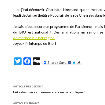
– et j’irai découvrir Charlotte Normand qui se met au v
jeudi de Juin au théâtre Popul’air de la rue Chevreau dans 
Je sais, c’est encore un programme de Parisienne… mais 
du BIO est national ! Des animations en région se 
Animations bio par région
Joyeux Printemps du Bio !
T
F
Di
w
ac
g
itt
e
g
er
b
ARTICLE PRÉCÉDENT
o
Navigation
Fête des mères : commerciale ou patriotique ?
o
des
ARTICLE SUIVANT