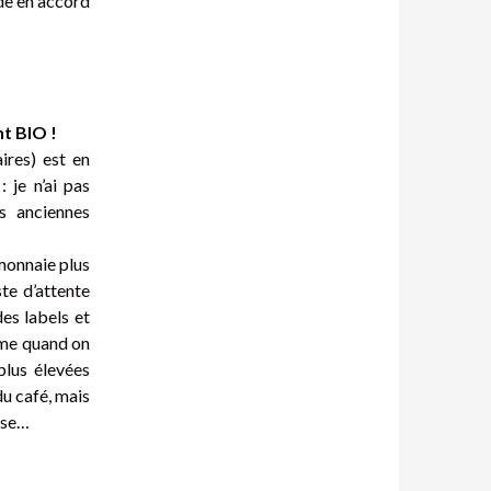
de en accord
t BIO !
ires) est en
 je n’ai pas
s anciennes
monnaie plus
ste d’attente
es labels et
lème quand on
plus élevées
 du café, mais
hose…