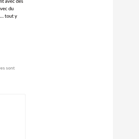
nt avec des
avec du
… tout y
res sont