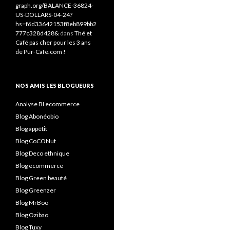
graph.org/BALANCE-36824-
US-DOLLARS-04-24?
hs=f6d33642153f8eb899bb2
777c328d428&
dans
Thé et
Café pas cher pour les 3 ans
de Pur-Cafe.com !
NOS AMIS LES BLOGUEURS
Analyse BI ecommerce
Blog Abonéobio
Blog appétit
Blog CoCONut
Blog Deco ethnique
Blog ecommerce
Blog Green beauté
Blog Greenzer
Blog MrBoo
Blog Ozibao
Blog Tuxy