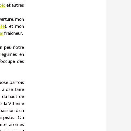
bio
et autres
uverture, mon
afé
), et mon
al
fraîcheur.
 un peu notre
s légumes en
m’occupe des
pose parfois
 a osé faire
r du haut de
is la VII ème
 passion d’un
 harpiste… On
enté, arômes