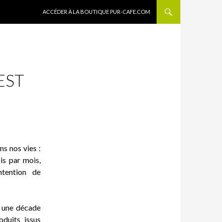
ALLER AU CONTENU
ACCÉDER À LA BOUTIQUE PUR-CAFE.COM
EST
ns nos vies :
s par mois,
tention de
, une décade
oduits issus