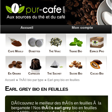
Accueil
Mon compte
Café Moulu
Dosettes
Thé Vrac
Tisane Bio
Espace Pro
En Grains
Capsules
Thé Sachet
Sucre Bio
Cacao Bio
»
»
Accueil
ThÃ© bio par type
Earl grey bio en feuilles
Earl grey bio en feuilles
DÃ©couvrez le meilleur des thÃ©s en feuilles Ã la
bergamote ! Nos
thÃ©s earl grey
bio en feuilles