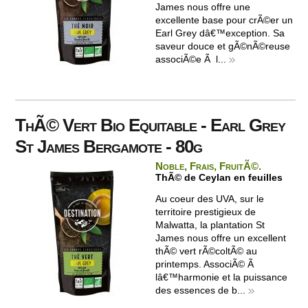
James nous offre une
excellente base pour crÃ©er un
Earl Grey dâ€™exception. Sa
saveur douce et gÃ©nÃ©reuse
associÃ©e Ã l...
ThÃ© Vert Bio Equitable - Earl Grey
St James Bergamote - 80g
Noble, Frais, FruitÃ©.
ThÃ© de Ceylan en feuilles
Au coeur des UVA, sur le
territoire prestigieux de
Malwatta, la plantation St
James nous offre un excellent
thÃ© vert rÃ©coltÃ© au
printemps. AssociÃ© Ã
lâ€™harmonie et la puissance
des essences de b...