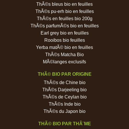
ThÃ©s bleus bio en feuilles
ThÃ©s pu-erh bio en feuilles
ThÃ©s en feuilles bio 200g
ThÃ©s parfumÃ©s bio en feuilles
Earl grey bio en feuilles
Rooibos bio feuilles
Yerba matÃ© bio en feuilles
ThÃ©s Matcha Bio
MÃ©langes exclusifs
THÃ© BIO PAR ORIGINE
ThÃ©s de Chine bio
ThÃ©s Darjeeling bio
ThÃ©s de Ceylan bio
ThÃ©s Inde bio
ThÃ©s du Japon bio
THÃ© BIO PAR THÃ¨ME