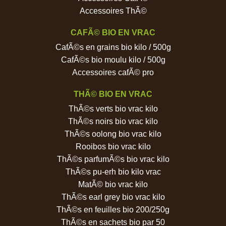
Accessoires ThÃ©
CAFÃ© BIO EN VRAC
CafÃ©s en grains bio kilo / 500g
CafÃ©s bio moulu kilo / 500g
Accessoires cafÃ© pro
THÃ© BIO EN VRAC
ThÃ©s verts bio vrac kilo
ThÃ©s noirs bio vrac kilo
ThÃ©s oolong bio vrac kilo
Rooibos bio vrac kilo
ThÃ©s parfumÃ©s bio vrac kilo
ThÃ©s pu-erh bio kilo vrac
MatÃ© bio vrac kilo
ThÃ©s earl grey bio vrac kilo
ThÃ©s en feuilles bio 200/250g
ThÃ©s en sachets bio par 50