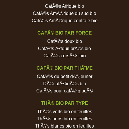
CafÃ©s Afrique bio
CafÃ©s AmÃ©rique du sud bio
CafÃ©s AmÃ©rique centrale bio
CAFÃ© BIO PAR FORCE
CafÃ©s doux bio
CafÃ©s Ã©quilibrÃ©s bio
CafÃ©s corsÃ©s bio
CAFÃ© BIO PAR THÃ¨ME
CafÃ©s du petit dÃ©jeuner
DÃ©cafÃ©inÃ©s bio
CafÃ©s pour cafÃ© glacÃ©
THÃ© BIO PAR TYPE
ThÃ©s verts bio en feuilles
ThÃ©s noirs bio en feuilles
ThÃ©s blancs bio en feuilles