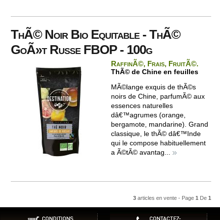
ThÃ© Noir Bio Equitable - ThÃ©
GoÃ»t Russe FBOP - 100g
RaffinÃ©, Frais, FruitÃ©.
ThÃ© de Chine en feuilles
MÃ©lange exquis de thÃ©s
noirs de Chine, parfumÃ© aux
essences naturelles
dâ€™agrumes (orange,
bergamote, mandarine). Grand
classique, le thÃ© dâ€™Inde
qui le compose habituellement
a Ã©tÃ© avantag...
3
articles en vente - Page
1
De
1