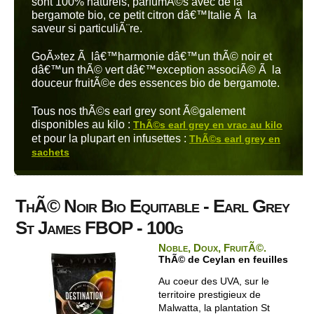
sont 100% naturels, parfumÃ©s avec de la
bergamote bio, ce petit citron dâ€™Italie Ã la
saveur si particuliÃ¨re.
GoÃ»tez Ã lâ€™harmonie dâ€™un thÃ© noir et
dâ€™un thÃ© vert dâ€™exception associÃ© Ã la
douceur fruitÃ©e des essences bio de bergamote.
Tous nos thÃ©s earl grey sont Ã©galement
disponibles au kilo :
ThÃ©s earl grey en vrac au kilo
et pour la plupart en infusettes :
ThÃ©s earl grey en
sachets
ThÃ© Noir Bio Equitable - Earl Grey
St James FBOP - 100g
Noble, Doux, FruitÃ©.
ThÃ© de Ceylan en feuilles
Au coeur des UVA, sur le
territoire prestigieux de
Malwatta, la plantation St