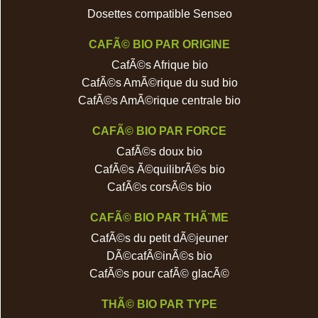
Dosettes compatible Senseo
CAFÃ© BIO PAR ORIGINE
CafÃ©s Afrique bio
CafÃ©s AmÃ©rique du sud bio
CafÃ©s AmÃ©rique centrale bio
CAFÃ© BIO PAR FORCE
CafÃ©s doux bio
CafÃ©s Ã©quilibrÃ©s bio
CafÃ©s corsÃ©s bio
CAFÃ© BIO PAR THÃ¨ME
CafÃ©s du petit dÃ©jeuner
DÃ©cafÃ©inÃ©s bio
CafÃ©s pour cafÃ© glacÃ©
THÃ© BIO PAR TYPE