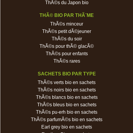
ThÃ©s du Japon bio
THÃ© BIO PAR THÃ¨ME
ThÃ©s minceur
ThÃ©s petit dÃ©jeuner
ThÃ©s du soir
ThÃ©s pour thÃ© glacÃ©
ThÃ©s pour enfants
ThÃ©s rares
SACHETS BIO PAR TYPE
ThÃ©s verts bio en sachets
ThÃ©s noirs bio en sachets
ThÃ©s blancs bio en sachets
ThÃ©s bleus bio en sachets
ThÃ©s pu-erh bio en sachets
ThÃ©s parfumÃ©s bio en sachets
Earl grey bio en sachets