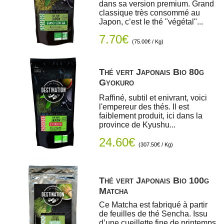
dans sa version premium. Grand
classique très consommé au
Japon, c’est le thé "végétal"...
7.70€
(75.00€ / Kg)
Thé vert Japonais Bio 80g
Gyokuro
Raffiné, subtil et enivrant, voici
l'empereur des thés. Il est
faiblement produit, ici dans la
province de Kyushu...
24.60€
(307.50€ / Kg)
Thé vert Japonais Bio 100g
Matcha
Ce Matcha est fabriqué à partir
de feuilles de thé Sencha. Issu
d’une cueillette fine de printemps