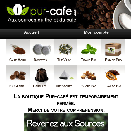
Accueil
Mon compte
Café Moulu
Dosettes
Thé Vrac
Tisane Bio
Espace Pro
En Grains
Capsules
Thé Sachet
Sucre Bio
Cacao Bio
La boutique Pur-café est temporairement
fermée.
Merci de votre compréhension.