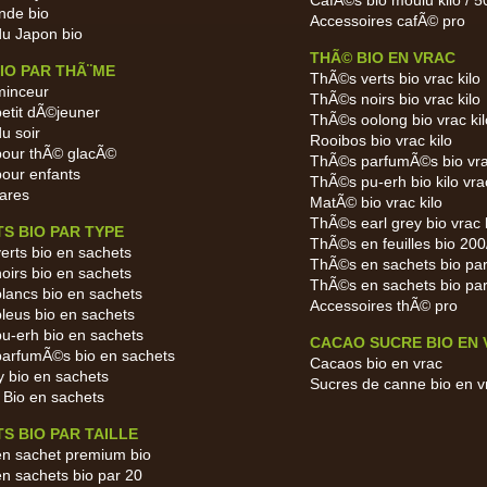
CafÃ©s bio moulu kilo / 
nde bio
Accessoires cafÃ© pro
u Japon bio
THÃ© BIO EN VRAC
IO PAR THÃ¨ME
ThÃ©s verts bio vrac kilo
inceur
ThÃ©s noirs bio vrac kilo
etit dÃ©jeuner
ThÃ©s oolong bio vrac kil
u soir
Rooibos bio vrac kilo
our thÃ© glacÃ©
ThÃ©s parfumÃ©s bio vra
our enfants
ThÃ©s pu-erh bio kilo vra
ares
MatÃ© bio vrac kilo
ThÃ©s earl grey bio vrac 
S BIO PAR TYPE
ThÃ©s en feuilles bio 20
erts bio en sachets
ThÃ©s en sachets bio pa
oirs bio en sachets
ThÃ©s en sachets bio pa
lancs bio en sachets
Accessoires thÃ© pro
leus bio en sachets
u-erh bio en sachets
CACAO SUCRE BIO EN
arfumÃ©s bio en sachets
Cacaos bio en vrac
y bio en sachets
Sucres de canne bio en v
 Bio en sachets
S BIO PAR TAILLE
n sachet premium bio
n sachets bio par 20