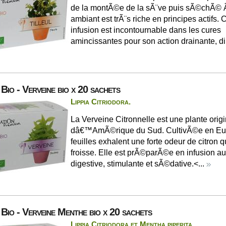
de la montÃ©e de la sÃ¨ve puis sÃ©chÃ© 
ambiant est trÃ¨s riche en principes actifs. 
infusion est incontournable dans les cures
amincissantes pour son action drainante, di
 Bio - Verveine bio x 20 sachets
Lippia Citriodora.
La Verveine Citronnelle est une plante origi
dâ€™AmÃ©rique du Sud. CultivÃ©e en Eu
feuilles exhalent une forte odeur de citron 
froisse. Elle est prÃ©parÃ©e en infusion au
digestive, stimulante et sÃ©dative.<...
 Bio - Verveine Menthe bio x 20 sachets
Lippia Citriodora et Mentha piperita.