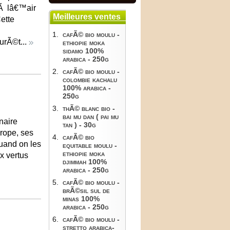
Ã lâ€™air
Meilleures ventes
Cette
1.
cafÃ© bio moulu -
urÃ©t...
ethiopie moka
sidamo 100%
arabica - 250g
2.
cafÃ© bio moulu -
colombie kachalu
100% arabica -
250g
3.
thÃ© blanc bio -
bai mu dan ( pai mu
naire
tan ) - 30g
rope, ses
4.
cafÃ© bio
quand on les
equitable moulu -
ethiopie moka
x vertus
djimmah 100%
arabica - 250g
5.
cafÃ© bio moulu -
brÃ©sil sul de
minas 100%
arabica - 250g
6.
cafÃ© bio moulu -
stretto arabica-