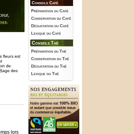
Conseils Café
Préparation du Café
ceur,
Conservation du Café
.
nnes
Dégustation du Café
Lexique du Café
Conseils Thé
Préparation du Thé
 fleurs est
Conservation du Thé
st
oin de
Dégustation du Thé
nÃ§age des
Lexique du Thé
emps lors