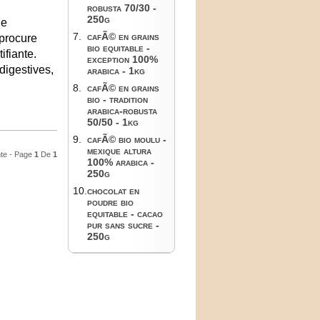
robusta 70/30 -
250g
he
7.
cafÃ© en grains
 procure
bio equitable -
ifiante.
exception 100%
igestives,
arabica - 1kg
8.
cafÃ© en grains
bio - tradition
arabica-robusta
50/50 - 1kg
9.
cafÃ© bio moulu -
mexique altura
nte - Page
1
De
1
100% arabica -
250g
10.
chocolat en
poudre bio
equitable - cacao
pur sans sucre -
250g