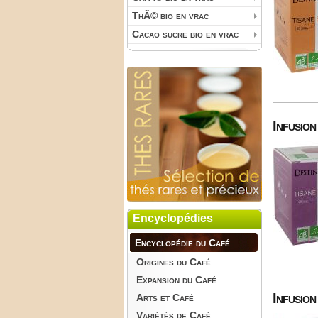
ThÃ© bio en vrac
Cacao sucre bio en vrac
Infusion
Encyclopédies
Encyclopédie du Café
Origines du Café
Expansion du Café
Infusion
Arts et Café
Variétés de Café