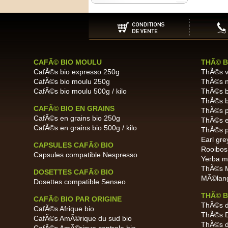
CAFÃ© BIO MOULU
THÃ© B
CafÃ©s bio expresso 250g
ThÃ©s ve
CafÃ©s bio moulu 250g
ThÃ©s no
CafÃ©s bio moulu 500g / kilo
ThÃ©s bl
ThÃ©s bl
CAFÃ© BIO EN GRAINS
ThÃ©s pu
CafÃ©s en grains bio 250g
ThÃ©s en
CafÃ©s en grains bio 500g / kilo
ThÃ©s p
Earl grey
CAPSULES CAFÃ© BIO
Rooibos 
Capsules compatible Nespresso
Yerba ma
ThÃ©s M
DOSETTES CAFÃ© BIO
MÃ©lang
Dosettes compatible Senseo
THÃ© B
CAFÃ© BIO PAR ORIGINE
ThÃ©s d
CafÃ©s Afrique bio
ThÃ©s D
CafÃ©s AmÃ©rique du sud bio
ThÃ©s d