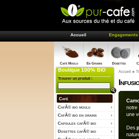
Accueil
Engagements 
Café Moulu
En Grains
Dosettes
Ca
100%
Boutique
BIO
»
Accueil
T
Trouver un produit :
Infusi
Café
Camom
CafÃ© bio moulu
notre
une v
CafÃ© bio en grains
Capsules cafÃ© bio
Des
p
Dosettes cafÃ© bio
natur