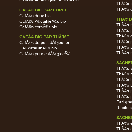
CafÃ©s AmÃ©rique centrale bio
ThÃ©s I
ThÃ©s d
CAFÃ© BIO PAR FORCE
CafÃ©s doux bio
THÃ© B
CafÃ©s Ã©quilibrÃ©s bio
ThÃ©s m
CafÃ©s corsÃ©s bio
ThÃ©s p
ThÃ©s d
CAFÃ© BIO PAR THÃ¨ME
ThÃ©s p
CafÃ©s du petit dÃ©jeuner
ThÃ©s p
DÃ©cafÃ©inÃ©s bio
ThÃ©s r
CafÃ©s pour cafÃ© glacÃ©
SACHET
ThÃ©s v
ThÃ©s n
ThÃ©s b
ThÃ©s b
ThÃ©s p
ThÃ©s p
Earl gre
Rooibos
SACHET
ThÃ©s e
ThÃ©s e