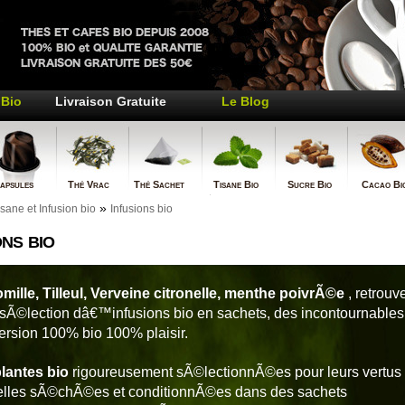
Bio
Livraison Gratuite
Le Blog
psules
Thé Vrac
Thé Sachet
Tisane Bio
Sucre Bio
Cacao Bi
»
isane et Infusion bio
Infusions bio
ons bio
ille, Tilleul, Verveine citronelle, menthe poivrÃ©e
, retrouv
 sÃ©lection dâ€™infusions bio en sachets, des incontournable
ersion 100% bio 100% plaisir.
lantes bio
rigoureusement sÃ©lectionnÃ©es pour leurs vertus
elles sÃ©chÃ©es et conditionnÃ©es dans des sachets