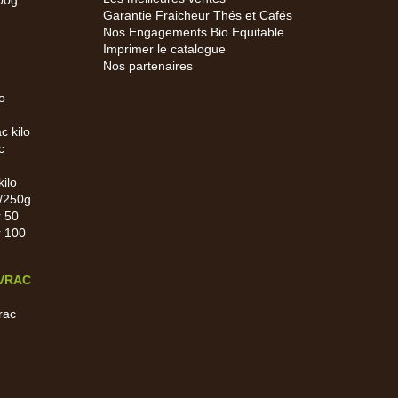
500g
Garantie Fraicheur Thés et Cafés
Nos Engagements Bio Equitable
Imprimer le catalogue
Nos partenaires
o
c kilo
c
kilo
0/250g
r 50
r 100
 VRAC
rac