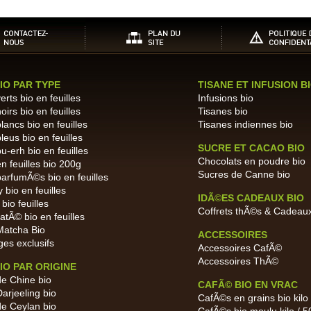
IO PAR TYPE
TISANE ET INFUSION B
rts bio en feuilles
Infusions bio
irs bio en feuilles
Tisanes bio
ancs bio en feuilles
Tisanes indiennes bio
eus bio en feuilles
SUCRE ET CACAO BIO
-erh bio en feuilles
Chocolats en poudre bio
 feuilles bio 200g
Sucres de Canne bio
arfumÃ©s bio en feuilles
 bio en feuilles
IDÃ©ES CADEAUX BIO
bio feuilles
Coffrets thÃ©s & Cadeau
tÃ© bio en feuilles
atcha Bio
ACCESSOIRES
es exclusifs
Accessoires CafÃ©
Accessoires ThÃ©
IO PAR ORIGINE
e Chine bio
CAFÃ© BIO EN VRAC
arjeeling bio
CafÃ©s en grains bio kilo
e Ceylan bio