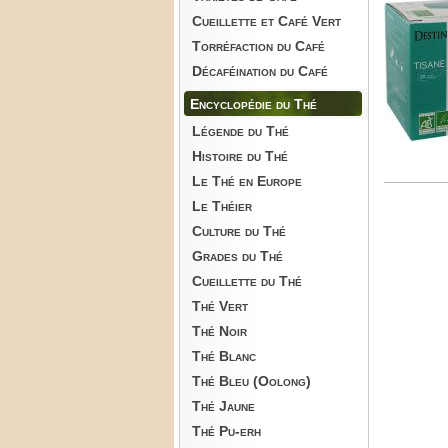
Cueillette et Café Vert
Torréfaction du Café
Décaféination du Café
Encyclopédie du Thé
Légende du Thé
Histoire du Thé
Le Thé en Europe
Le Théier
Culture du Thé
Grades du Thé
Cueillette du Thé
Thé Vert
Thé Noir
Thé Blanc
Thé Bleu (Oolong)
Thé Jaune
Thé Pu-erh