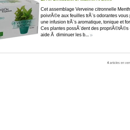
Cet assemblage Verveine citronnelle Ment
poivrÃ©e aux feuilles trÃ¨s odorantes vous
une infusion trÃ¨s aromatique, tonique et fort
Ces plantes possÃ¨dent des propriÃ©tÃ©s d
aide Ã diminuer les b...
4
articles en ve