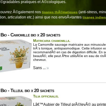
©gradables pratiques et Ã©cologiques.
ouvrez Ã©galement nos
(anti-stress, min
tisanes thÃ©matiques
tion, articulation etc.) ainsi que nos envoÃ»tantes
tisanes indie
 Bio - Camomille bio x 20 sachets
Matricaria chamomilla.
La Camomille sauvage matricaire aux minuscules
trÃ¨s tonique, antispasmodique. Cette infusion e
recommandÃ© en cas de digestion difficile. En s
beautÃ©, elle peut Ãªtre utilisÃ©e en eau de ri
cheveux.
Sans ...
 Bio - Tilleul bio x 20 sachets
Tilia officinalis.
Lâ€™Aubier de Tilleul prÃ©levÃ© au print