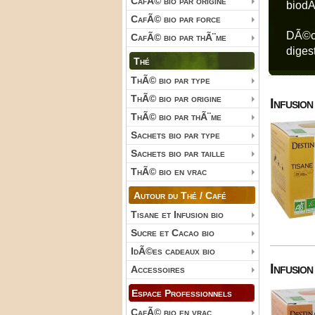
CafÃ© bio par origine
biodÃ
CafÃ© bio par force
DÃ©c
CafÃ© bio par thÃ¨me
diges
Thé
ThÃ© bio par type
ThÃ© bio par origine
Infusion
ThÃ© bio par thÃ¨me
Sachets bio par type
Sachets bio par taille
ThÃ© bio en vrac
Autour du Thé / Café
Tisane et Infusion bio
Sucre et Cacao bio
IdÃ©es cadeaux bio
Infusion
Accessoires
Espace Professionnels
CafÃ© bio en vrac