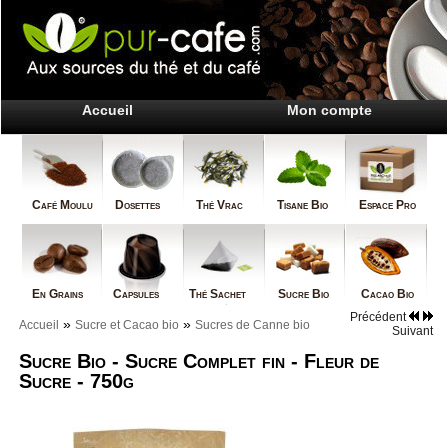
Accueil
Mon compte
Café Moulu
Dosettes
Thé Vrac
Tisane Bio
Espace Pro
En Grains
Capsules
Thé Sachet
Sucre Bio
Cacao Bio
Précédent
»
»
Accueil
Sucre et Cacao bio
Sucres de Canne bio
Suivant
Sucre Bio - Sucre Complet fin - Fleur de
Sucre - 750g