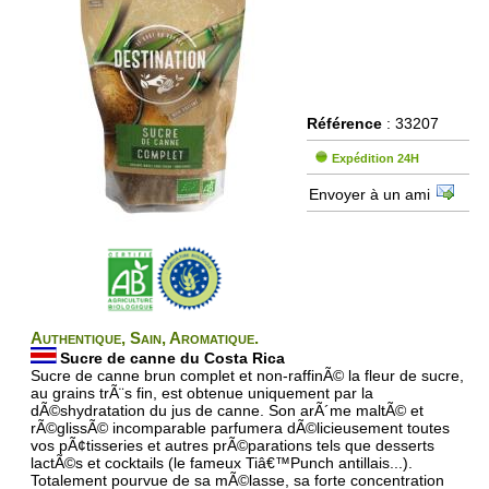
Référence
: 33207
Expédition 24H
Envoyer à un ami
Authentique, Sain, Aromatique.
Sucre de canne du Costa Rica
Sucre de canne brun complet et non-raffinÃ© la fleur de sucre,
au grains trÃ¨s fin, est obtenue uniquement par la
dÃ©shydratation du jus de canne. Son arÃ´me maltÃ© et
rÃ©glissÃ© incomparable parfumera dÃ©licieusement toutes
vos pÃ¢tisseries et autres prÃ©parations tels que desserts
lactÃ©s et cocktails (le fameux Tiâ€™Punch antillais...).
Totalement pourvue de sa mÃ©lasse, sa forte concentration