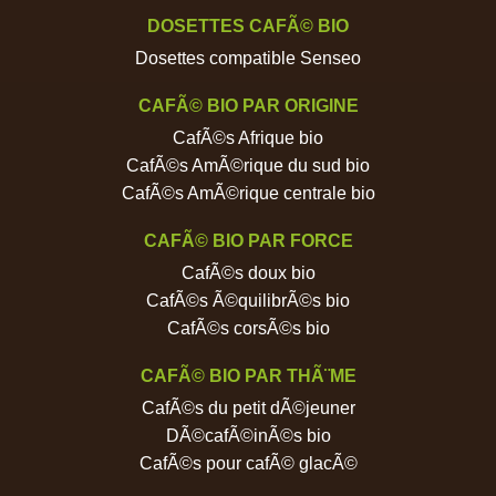
DOSETTES CAFÃ© BIO
Dosettes compatible Senseo
CAFÃ© BIO PAR ORIGINE
CafÃ©s Afrique bio
CafÃ©s AmÃ©rique du sud bio
CafÃ©s AmÃ©rique centrale bio
CAFÃ© BIO PAR FORCE
CafÃ©s doux bio
CafÃ©s Ã©quilibrÃ©s bio
CafÃ©s corsÃ©s bio
CAFÃ© BIO PAR THÃ¨ME
CafÃ©s du petit dÃ©jeuner
DÃ©cafÃ©inÃ©s bio
CafÃ©s pour cafÃ© glacÃ©