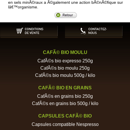
en sels minÃ©raux a Ã©galement une action bÃ©nÃ©fique sur
lâ€™organisme.
CAFÃ© BIO MOULU
CafÃ©s bio expresso 250g
CafÃ©s bio moulu 250g
CafÃ©s bio moulu 500g / kilo
CAFÃ© BIO EN GRAINS
CafÃ©s en grains bio 250g
CafÃ©s en grains bio 500g / kilo
CAPSULES CAFÃ© BIO
Capsules compatible Nespresso