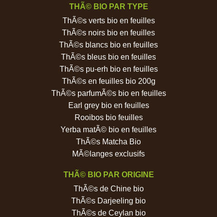
THÃ© BIO PAR TYPE
ThÃ©s verts bio en feuilles
ThÃ©s noirs bio en feuilles
ThÃ©s blancs bio en feuilles
ThÃ©s bleus bio en feuilles
ThÃ©s pu-erh bio en feuilles
ThÃ©s en feuilles bio 200g
ThÃ©s parfumÃ©s bio en feuilles
Earl grey bio en feuilles
Rooibos bio feuilles
Yerba matÃ© bio en feuilles
ThÃ©s Matcha Bio
MÃ©langes exclusifs
THÃ© BIO PAR ORIGINE
ThÃ©s de Chine bio
ThÃ©s Darjeeling bio
ThÃ©s de Ceylan bio