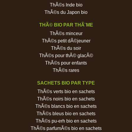
ThÃ©s Inde bio
ThÃ©s du Japon bio
THÃ© BIO PAR THÃ¨ME
ThÃ©s minceur
ThÃ©s petit dÃ©jeuner
ThÃ©s du soir
ThÃ©s pour thÃ© glacÃ©
ThÃ©s pour enfants
ThÃ©s rares
SACHETS BIO PAR TYPE
ThÃ©s verts bio en sachets
ThÃ©s noirs bio en sachets
ThÃ©s blancs bio en sachets
ThÃ©s bleus bio en sachets
ThÃ©s pu-erh bio en sachets
ThÃ©s parfumÃ©s bio en sachets