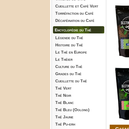
Cueillette et Café Vert
Torréfaction du Café
Décaféination du Café
Encyclopédie du Thé
Légende du Thé
Histoire du Thé
Le Thé en Europe
Le Théier
Culture du Thé
Grades du Thé
Cueillette du Thé
Thé Vert
Thé Noir
Thé Blanc
Thé Bleu (Oolong)
Thé Jaune
Thé Pu-erh