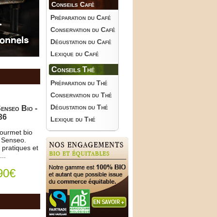
Conseils Café
Préparation du Café
Conservation du Café
Dégustation du Café
Lexique du Café
Conseils Thé
Préparation du Thé
Conservation du Thé
Dégustation du Thé
enseo Bio -
36
Lexique du Thé
ourmet bio
 Senseo.
 pratiques et
..
90€