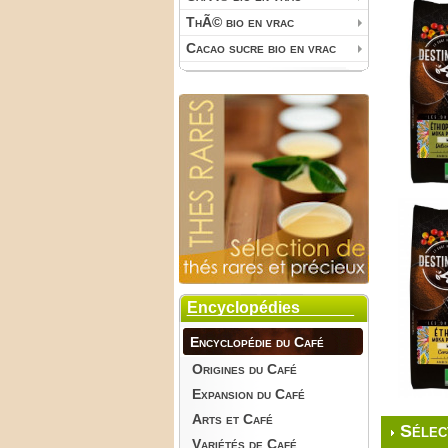
ThÃ© bio en vrac
Cacao sucre bio en vrac
Encyclopédies
Encyclopédie du Café
Origines du Café
Expansion du Café
Arts et Café
Sélec
Variétés de Café