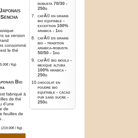
robusta 70/30 -
250g
Japonais
7.
cafÃ© en grains
 Sencha
bio equitable -
exception 100%
assique
arabica - 1kg
ns sa version
8.
cafÃ© en grains
rand
bio - tradition
très consommé
arabica-robusta
est le thé
50/50 - 1kg
9.
cafÃ© bio moulu -
5.00€ / Kg)
mexique altura
100% arabica -
250g
aponais Bio
10.
chocolat en
ha
poudre bio
equitable - cacao
st fabriqué à
pur sans sucre -
illes de thé
250g
u d’une
ne de
 feuilles de
...
€
(219.00€ / Kg)