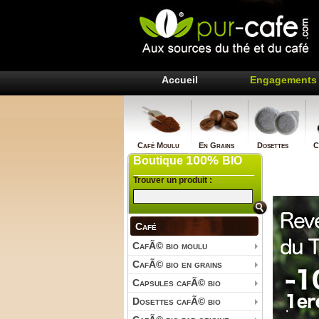
Accueil
Engagements 
Café Moulu
En Grains
Dosettes
Ca
100%
Boutique
BIO
Trouver un produit :
Café
CafÃ© bio moulu
CafÃ© bio en grains
Capsules cafÃ© bio
Dosettes cafÃ© bio