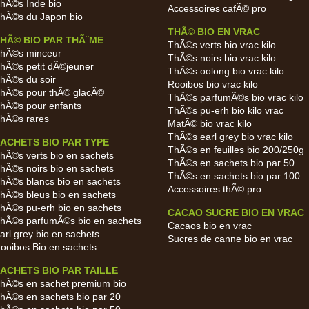
hÃ©s Inde bio
Accessoires cafÃ© pro
hÃ©s du Japon bio
THÃ© BIO EN VRAC
HÃ© BIO PAR THÃ¨ME
ThÃ©s verts bio vrac kilo
hÃ©s minceur
ThÃ©s noirs bio vrac kilo
hÃ©s petit dÃ©jeuner
ThÃ©s oolong bio vrac kilo
hÃ©s du soir
Rooibos bio vrac kilo
hÃ©s pour thÃ© glacÃ©
ThÃ©s parfumÃ©s bio vrac kilo
hÃ©s pour enfants
ThÃ©s pu-erh bio kilo vrac
hÃ©s rares
MatÃ© bio vrac kilo
ThÃ©s earl grey bio vrac kilo
ACHETS BIO PAR TYPE
ThÃ©s en feuilles bio 200/250g
hÃ©s verts bio en sachets
ThÃ©s en sachets bio par 50
hÃ©s noirs bio en sachets
ThÃ©s en sachets bio par 100
hÃ©s blancs bio en sachets
Accessoires thÃ© pro
hÃ©s bleus bio en sachets
hÃ©s pu-erh bio en sachets
CACAO SUCRE BIO EN VRAC
hÃ©s parfumÃ©s bio en sachets
Cacaos bio en vrac
arl grey bio en sachets
Sucres de canne bio en vrac
ooibos Bio en sachets
ACHETS BIO PAR TAILLE
hÃ©s en sachet premium bio
hÃ©s en sachets bio par 20