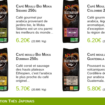
Café Moulu Bio Moka
Café Moul
Sidamo 250g
Colombie 
Café gourmet pur
Café gourm
arabica provenant de
arabica, lég
jardins bio, le Moka
aromatique,
Sidamo est un cru parmi
d'exception
les meilleurs du monde...
la région de
6.20€
6.20€
(22.80€ / Kg)
(2
Café moulu Bio Moka
Café moul
Djimmah 250g
Guatemala
Café corsé et sauvage
Poussant su
des hauts plateaux
volcaniques
Ethiopien, c'est l’arabica
Cordillère 
le plus proche du café
pur arabica
originel...
Guatemala..
5.70€
5.80€
(20.80€ / Kg)
(2
tion Thés Japonais