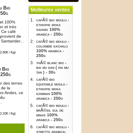
u Bio
Meilleures ventes
250g
1.
cafÃ© bio moulu -
et 100%
ethiopie moka
er et très
sidamo 100%
 Ce café
arabica - 250g
 provient de
 Santander...
2.
cafÃ© bio moulu -
colombie kachalu
100% arabica -
2.80€ / Kg)
250g
3.
thÃ© blanc bio -
bai mu dan ( pai mu
u Bio
tan ) - 30g
 250g
4.
cafÃ© bio
r des terres
equitable moulu -
 de la
ethiopie moka
des Andes, ce
djimmah 100%
 du
arabica - 250g
.
5.
cafÃ© bio moulu -
brÃ©sil sul de
2.20€ / Kg)
minas 100%
arabica - 250g
6.
cafÃ© bio moulu -
stretto arabica-