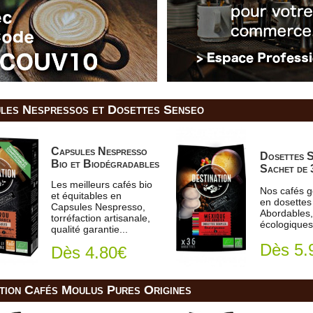
les Nespressos et Dosettes Senseo
Capsules Nespresso
Dosettes S
Bio et Biodégradables
Sachet de 
Les meilleurs cafés bio
Nos cafés g
et équitables en
en dosettes
Capsules Nespresso,
Abordables,
torréfaction artisanale,
écologiques.
qualité garantie...
Dès 5.
Dès 4.80€
tion Cafés Moulus Pures Origines