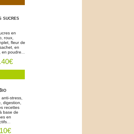
s sucres
sucres en
o, roux,
plet, fleur de
sachet, en
 en poudre...
.40€
Bio
 anti-stress,
, digestion,
es recettes
 à base de
hes en
tifs...
.10€