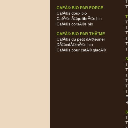
T
T
CAFÃ© BIO PAR FORCE
CafÃ©s doux bio
T
CafÃ©s Ã©quilibrÃ©s bio
T
CafÃ©s corsÃ©s bio
T
T
CAFÃ© BIO PAR THÃ¨ME
T
CafÃ©s du petit dÃ©jeuner
T
DÃ©cafÃ©inÃ©s bio
T
CafÃ©s pour cafÃ© glacÃ©
S
T
T
T
T
T
T
E
R
S
T
T