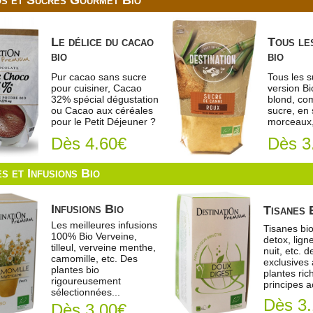
s et Sucres Gourmet Bio
Le délice du cacao
Tous le
bio
bio
Pur cacao sans sucre
Tous les 
pour cuisiner, Cacao
version Bi
32% spécial dégustation
blond, com
ou Cacao aux céréales
sucre, en 
pour le Petit Déjeuner ?
morceaux,
Dès 4.60€
Dès 3
s et Infusions Bio
Infusions Bio
Tisanes 
Les meilleures infusions
Tisanes bio
100% Bio Verveine,
detox, ligne
tilleul, verveine menthe,
nuit, etc. d
camomille, etc. Des
exclusives
plantes bio
plantes ric
rigoureusement
principes ac
sélectionnées...
Dès 3
Dès 3.00€