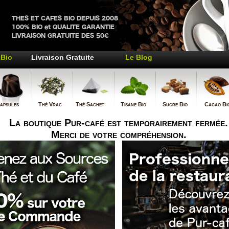
Bio
Livraison Gratuite
Le Blog
psules
Thé Vrac
Thé Sachet
Tisane Bio
Sucre Bio
Cacao Bi
La boutique Pur-café est temporairement fermée.
Merci de votre compréhension.