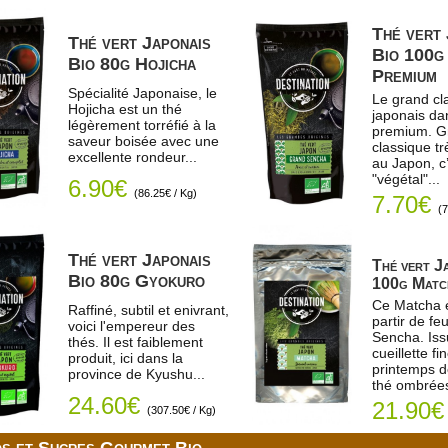
Thé vert 
Thé vert Japonais
Bio 100g
Bio 80g Hojicha
Premium
Spécialité Japonaise, le
Le grand cl
Hojicha est un thé
japonais da
légèrement torréfié à la
premium. G
saveur boisée avec une
classique 
excellente rondeur...
au Japon, c’
"végétal"...
6.90€
(86.25€ / Kg)
7.70€
(7
Thé vert Japonais
Thé vert J
Bio 80g Gyokuro
100g Matc
Ce Matcha e
Raffiné, subtil et enivrant,
partir de feu
voici l'empereur des
Sencha. Iss
thés. Il est faiblement
cueillette fi
produit, ici dans la
printemps de
province de Kyushu...
thé ombrées
24.60€
21.90
(307.50€ / Kg)