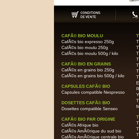
CAFÃ© BIO MOULU
T
CafÃ©s bio expresso 250g
T
CafÃ©s bio moulu 250g
T
CafÃ©s bio moulu 500g / kilo
T
T
CAFÃ© BIO EN GRAINS
T
CafÃ©s en grains bio 250g
T
CafÃ©s en grains bio 500g / kilo
T
E
CAPSULES CAFÃ© BIO
R
Capsules compatible Nespresso
Y
T
DOSETTES CAFÃ© BIO
M
Dosettes compatible Senseo
T
CAFÃ© BIO PAR ORIGINE
T
CafÃ©s Afrique bio
T
CafÃ©s AmÃ©rique du sud bio
T
CafÃ©s AmÃ©rique centrale bio