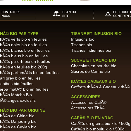
HÃ© BIO PAR TYPE
TISANE ET INFUSION BIO
hÃ©s verts bio en feuilles
Infusions bio
hÃ©s noirs bio en feuilles
Tisanes bio
hÃ©s blancs bio en feuilles
Tisanes indiennes bio
hÃ©s bleus bio en feuilles
SUCRE ET CACAO BIO
hÃ©s pu-erh bio en feuilles
Chocolats en poudre bio
hÃ©s en feuilles bio 200g
Sucres de Canne bio
hÃ©s parfumÃ©s bio en feuilles
arl grey bio en feuilles
IDÃ©ES CADEAUX BIO
ooibos bio feuilles
Coffrets thÃ©s & Cadeaux thÃ©
erba matÃ© bio en feuilles
hÃ©s Matcha Bio
ACCESSOIRES
Ã©langes exclusifs
Accessoires CafÃ©
Accessoires ThÃ©
HÃ© BIO PAR ORIGINE
hÃ©s de Chine bio
CAFÃ© BIO EN VRAC
hÃ©s Darjeeling bio
CafÃ©s en grains bio kilo / 500g
hÃ©s de Ceylan bio
CafÃ©s bio moulu kilo / 500g