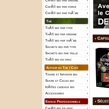
CafÃ© bio par origine
CafÃ© bio par force
CafÃ© bio par thÃ¨me
Thé
ThÃ© bio par type
ThÃ© bio par origine
Capsu
ThÃ© bio par thÃ¨me
Sachets bio par type
Sachets bio par taille
ThÃ© bio en vrac
Autour du Thé / Café
Tisane et Infusion bio
Sucre et Cacao bio
IdÃ©es cadeaux bio
Accessoires
Sélec
Espace Professionnels
CafÃ© bio en vrac